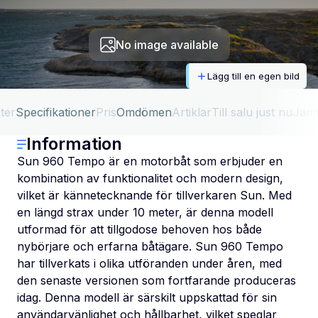
No image available
Lägg till en egen bild
ter
Specifikationer
Pris
Omdömen
Artiklar
Till salu just nu
Jäm
Information
Sun 960 Tempo är en motorbåt som erbjuder en
kombination av funktionalitet och modern design,
vilket är kännetecknande för tillverkaren Sun. Med
en längd strax under 10 meter, är denna modell
utformad för att tillgodose behoven hos både
nybörjare och erfarna båtägare. Sun 960 Tempo
har tillverkats i olika utföranden under åren, med
den senaste versionen som fortfarande produceras
idag. Denna modell är särskilt uppskattad för sin
användarvänlighet och hållbarhet, vilket speglar