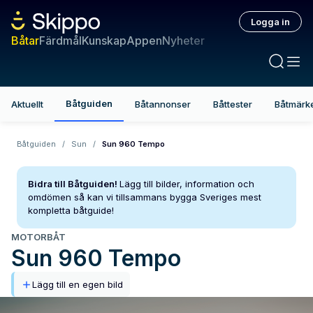
Logga in
Båtar
Färdmål
Kunskap
Appen
Nyheter
Båtguiden
Aktuellt
Båtannonser
Båttester
Båtmärk
Båtguiden
/
Sun
/
Sun 960 Tempo
Bidra till Båtguiden!
Lägg till bilder, information och
omdömen så kan vi tillsammans bygga Sveriges mest
kompletta båtguide!
MOTORBÅT
Sun
960 Tempo
Lägg till en egen bild