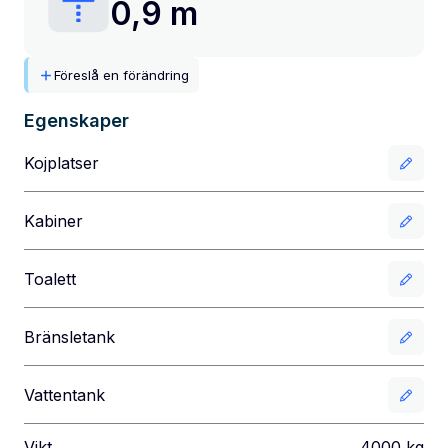
0,9 m
Föreslå en förändring
Egenskaper
Kojplatser
Kabiner
Toalett
Bränsletank
Vattentank
Vikt
4000
kg