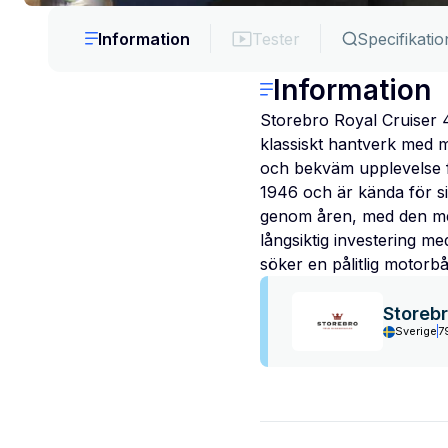
Information
Tester
Specifikatio
Information
Storebro Royal Cruiser 4
klassiskt hantverk med 
och bekväm upplevelse fö
1946 och är kända för sin
genom åren, med den mes
långsiktig investering me
söker en pålitlig motorbå
Storeb
Sverige
7