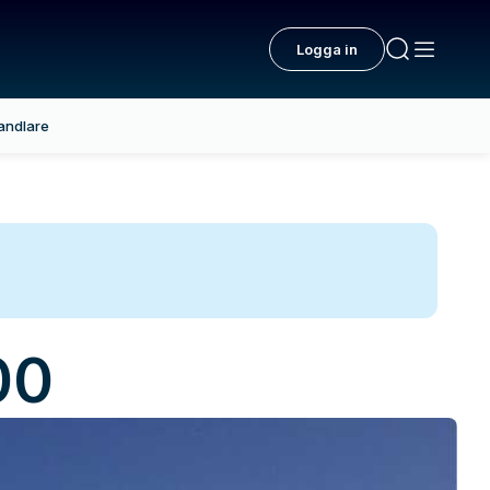
Logga in
andlare
00