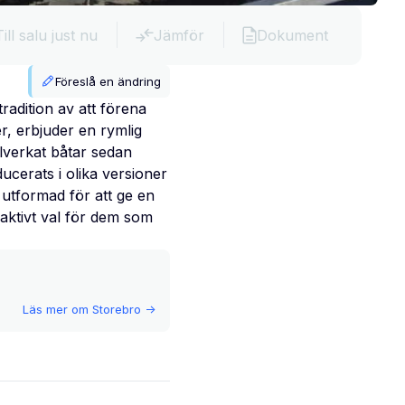
Till salu just nu
Jämför
Dokument
Föreslå en ändring
adition av att förena
, erbjuder en rymlig
lverkat båtar sedan
ucerats i olika versioner
utformad för att ge en
traktivt val för dem som
Läs mer om
Storebro
->