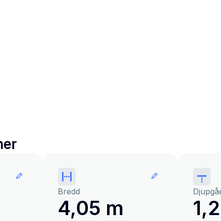
ner
Bredd
Djupgå
4,05 m
1,