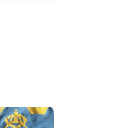
Rekordintresse
för Kungens
gamla båt –
Storebron såld
för 350 000