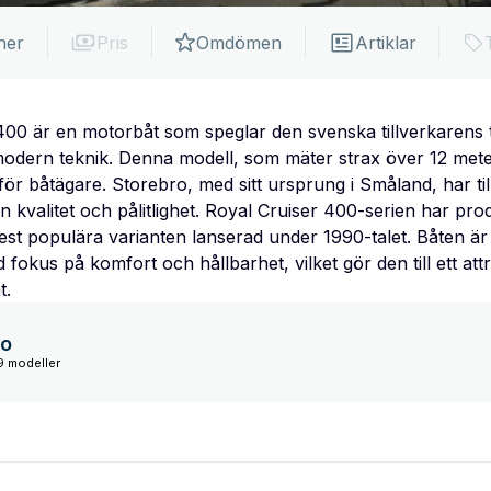
ner
Pris
Omdömen
Artiklar
00 är en motorbåt som speglar den svenska tillverkarens tr
modern teknik. Denna modell, som mäter strax över 12 meter
r båtägare. Storebro, med sitt ursprung i Småland, har til
 kvalitet och pålitlighet. Royal Cruiser 400-serien har prod
t populära varianten lanserad under 1990-talet. Båten är 
d fokus på komfort och hållbarhet, vilket gör den till ett at
t.
ro
9 modeller