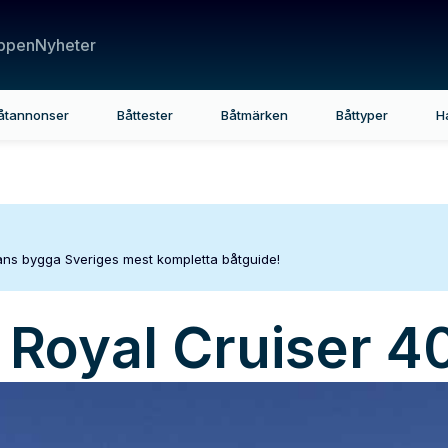
ppen
Nyheter
åtannonser
Båttester
Båtmärken
Båttyper
H
mans bygga Sveriges mest kompletta båtguide!
Royal Cruiser 4