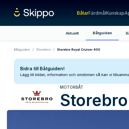
Båtar
Färdmål
Kunskap
A
Båtguiden
Aktuellt
B
Båtguiden
/
Storebro
/
Storebro Royal Cruiser 400
Bidra till Båtguiden!
Lägg till bilder, information och omdömen så kan vi tillsam
MOTORBÅT
Storebro