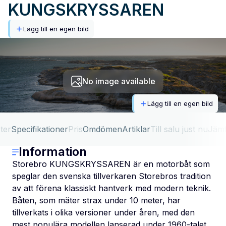
KUNGSKRYSSAREN
Lägg till en egen bild
No image available
Lägg till en egen bild
ter
Specifikationer
Pris
Omdömen
Artiklar
Till salu just nu
Jäm
Information
Storebro KUNGSKRYSSAREN är en motorbåt som
speglar den svenska tillverkaren Storebros tradition
av att förena klassiskt hantverk med modern teknik.
Båten, som mäter strax under 10 meter, har
tillverkats i olika versioner under åren, med den
mest populära modellen lanserad under 1960-talet.