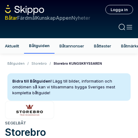
Logga in
Båtar
Färdmål
Kunskap
Appen
Nyheter
Båtguiden
Aktuellt
Båtannonser
Båttester
Båtmärk
Båtguiden
/
Storebro
/
Storebro KUNGSKRYSSAREN
Bidra till Båtguiden!
Lägg till bilder, information och
omdömen så kan vi tillsammans bygga Sveriges mest
kompletta båtguide!
SEGELBÅT
Storebro