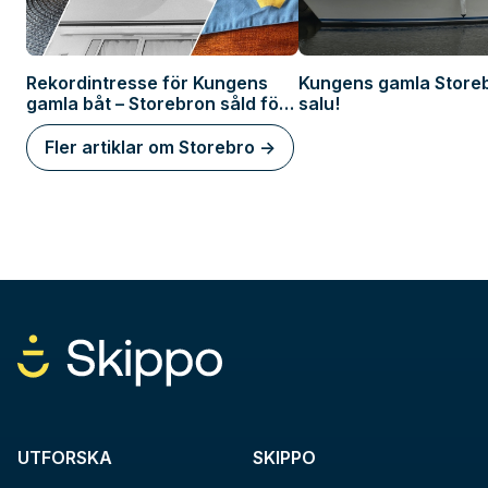
Rekordintresse för Kungens
Kungens gamla Storebr
gamla båt – Storebron såld för
salu!
350 000 kronor!
Fler artiklar om Storebro ->
UTFORSKA
SKIPPO