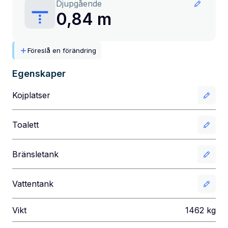
Djupgående
0,84 m
Föreslå en förändring
Egenskaper
Kojplatser
Toalett
Bränsletank
Vattentank
Vikt
1462
kg