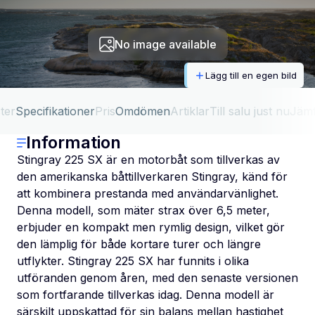
No image available
Lägg till en egen bild
ter
Specifikationer
Pris
Omdömen
Artiklar
Till salu just nu
Jäm
Information
Stingray 225 SX är en motorbåt som tillverkas av
den amerikanska båttillverkaren Stingray, känd för
att kombinera prestanda med användarvänlighet.
Denna modell, som mäter strax över 6,5 meter,
erbjuder en kompakt men rymlig design, vilket gör
den lämplig för både kortare turer och längre
utflykter. Stingray 225 SX har funnits i olika
utföranden genom åren, med den senaste versionen
som fortfarande tillverkas idag. Denna modell är
särskilt uppskattad för sin balans mellan hastighet