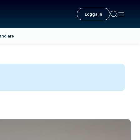
Logga in
andlare