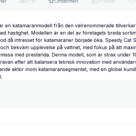
ner
Pris
Omdömen
Artiklar
r en katamaranmodell från den välrenommerade tillverkar
 med hastighet. Modellen är en del av företagets breda sort
iod då intresset för katamaraner började öka. Speedy Cat 
ig och bekväm upplevelse på vattnet, med fokus på att ma
missa med prestanda. Denna modell, som är strax under 10 
rävan efter att balansera teknisk innovation med användar
edande aktör inom katamaransegmentet, med en global kundb
t.