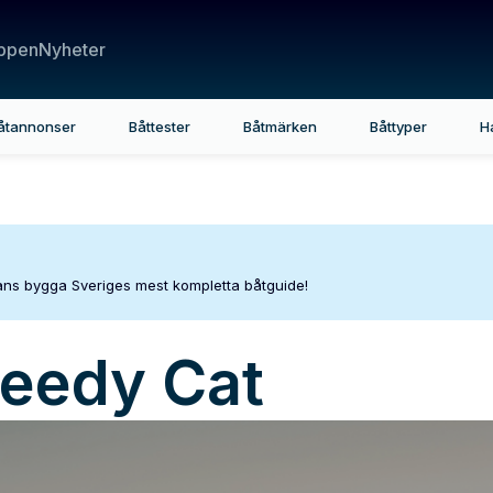
ppen
Nyheter
åtannonser
Båttester
Båtmärken
Båttyper
H
mans bygga Sveriges mest kompletta båtguide!
eedy Cat