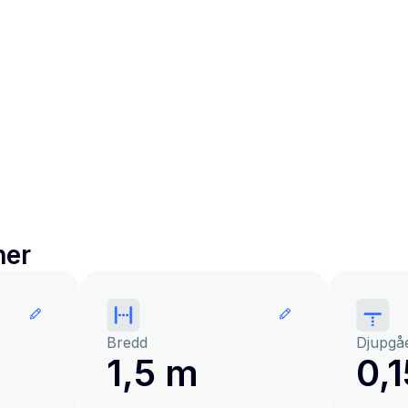
ner
Bredd
Djupgå
1,5 m
0,