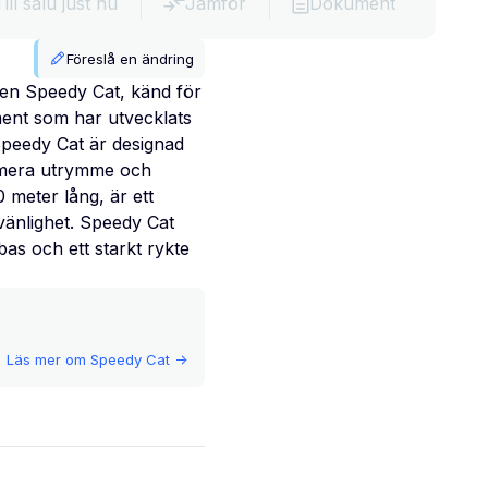
Till salu just nu
Jämför
Dokument
Föreslå en ändring
en Speedy Cat, känd för
iment som har utvecklats
Speedy Cat är designad
ximera utrymme och
meter lång, är ett
vänlighet. Speedy Cat
as och ett starkt rykte
Läs mer om
Speedy Cat
->