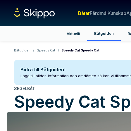
Båtar
Färdmål
Kunskap
A
Båtguiden
Aktuellt
B
Båtguiden
/
Speedy Cat
/
Speedy Cat Speedy Cat
Bidra till Båtguiden!
Lägg till bilder, information och omdömen så kan vi tillsam
SEGELBÅT
Speedy Cat
Sp