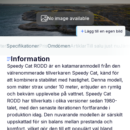
No image available
Lägg till en egen bild
ter
Specifikationer
Pris
Omdömen
Artiklar
Till salu just nu
Jäm
Information
Speedy Cat RODD är en katamaranmodell från den
välrenommerade tillverkaren Speedy Cat, känd för
att kombinera stabilitet med hastighet. Denna modell,
som mäter strax under 10 meter, erbjuder en rymlig
och bekväm upplevelse på vattnet. Speedy Cat
RODD har tillverkats i olika versioner sedan 1980-
talet, med den senaste iterationen fortfarande i
produktion idag. Den nuvarande modellen är särskilt
uppskattad för sin balans mellan prestanda och
komfort, vilket gör den till ett populärt val bland