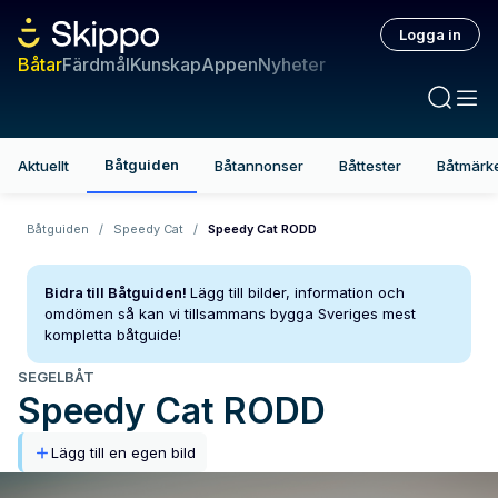
Logga in
Båtar
Färdmål
Kunskap
Appen
Nyheter
Båtguiden
Aktuellt
Båtannonser
Båttester
Båtmärk
Båtguiden
/
Speedy Cat
/
Speedy Cat RODD
Bidra till Båtguiden!
Lägg till bilder, information och
omdömen så kan vi tillsammans bygga Sveriges mest
kompletta båtguide!
SEGELBÅT
Speedy Cat
RODD
Lägg till en egen bild