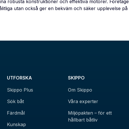
na robusta konstruktioner och effektiva motorer. Företaget
ålitliga utan också ger en bekväm och säker upplevelse på 
UTFORSKA
SKIPPO
Skippo Plus
Om Skippo
Sök båt
Våra experter
Färdmål
Miljöpakten – för ett
hållbart båtliv
Kunskap