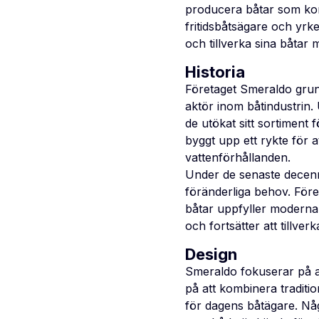
producera båtar som komb
fritidsbåtsägare och yrk
och tillverka sina båtar 
Historia
Företaget Smeraldo grund
aktör inom båtindustrin.
de utökat sitt sortiment
byggt upp ett rykte för a
vattenförhållanden.
Under de senaste decenn
föränderliga behov. Föret
båtar uppfyller moderna 
och fortsätter att tillv
Design
Smeraldo fokuserar på at
på att kombinera tradit
för dagens båtägare. Nå