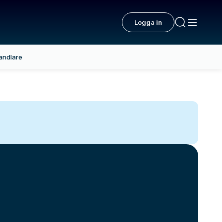
Logga in
andlare