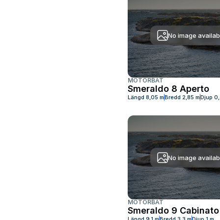
No image availab
MOTORBÅT
Smeraldo 8 Aperto
Längd
8,05 m
Bredd
2,85 m
Djup
0
No image availab
MOTORBÅT
Smeraldo 9 Cabinato
Längd
9,1 m
Bredd
3,3 m
Djup
1 m