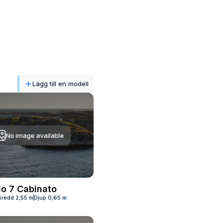
Lägg till en modell
No image available
T
o 7 Cabinato
Bredd
2,55 m
Djup
0,65 m