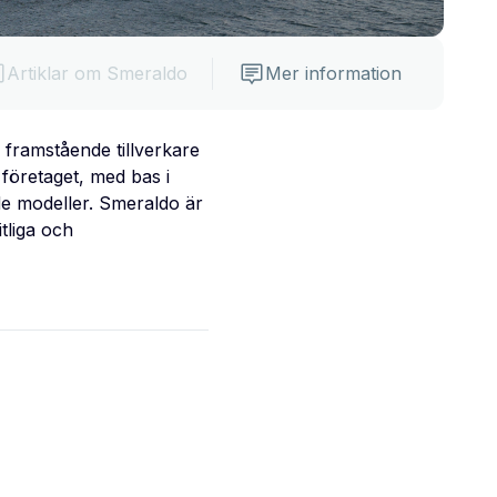
Artiklar om Smeraldo
Mer information
framstående tillverkare
 företaget, med bas i
ade modeller. Smeraldo är
itliga och