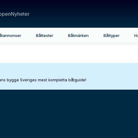
ppen
Nyheter
åtannonser
Båttester
Båtmärken
Båttyper
H
mans bygga Sveriges mest kompletta båtguide!