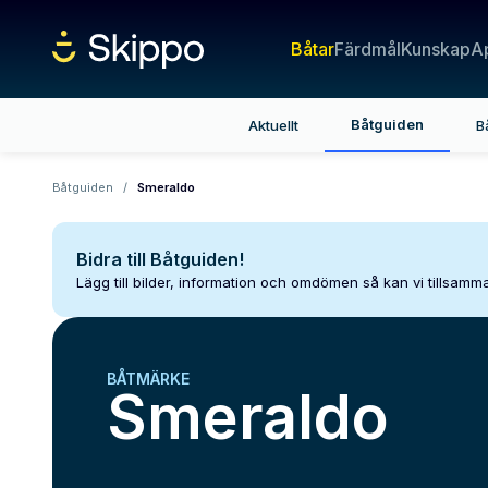
Båtar
Färdmål
Kunskap
A
Båtguiden
Aktuellt
B
Båtguiden
/
Smeraldo
Bidra till Båtguiden!
Lägg till bilder, information och omdömen så kan vi tillsam
BÅTMÄRKE
Smeraldo