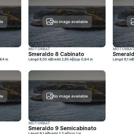
le
No image available
MOTORBÅT
MOTORBÅ
Smeraldo 8 Cabinato
Smerald
,64 m
Längd
8,05 m
Bredd
2,85 m
Djup
0,64 m
Längd
9,1 m
le
No image available
MOTORBÅT
Smeraldo 9 Semicabinato
Längd
9,1 m
Bredd
3,3 m
Djup
1 m