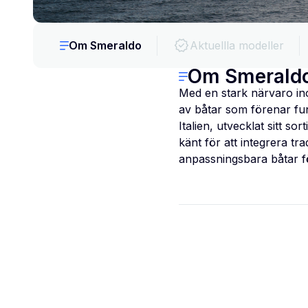
Om Smeraldo
Aktuellla modeller
Om Smerald
Med en stark närvaro in
av båtar som förenar fun
Italien, utvecklat sitt s
känt för att integrera tra
anpassningsbara båtar fö