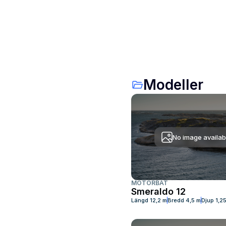
Modeller
No image availab
MOTORBÅT
Smeraldo 12
Längd
12,2 m
Bredd
4,5 m
Djup
1,2