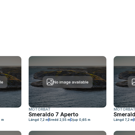
le
No image available
MOTORBÅT
MOTORBÅ
Smeraldo 7 Aperto
Smerald
5 m
Längd
7,2 m
Bredd
2,55 m
Djup
0,65 m
Längd
7,2 m