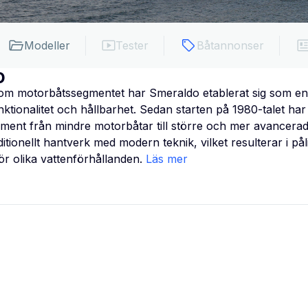
Modeller
Tester
Båtannonser
o
om motorbåtssegmentet har Smeraldo etablerat sig som en 
ktionalitet och hållbarhet. Sedan starten på 1980-talet har
ortiment från mindre motorbåtar till större och mer avancer
ditionellt hantverk med modern teknik, vilket resulterar i pål
r olika vattenförhållanden.
Läs mer