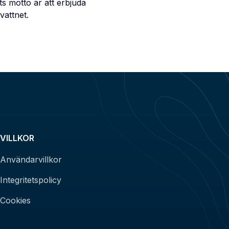
s motto är att erbjuda
vattnet.
VILLKOR
Användarvillkor
Integritetspolicy
Cookies