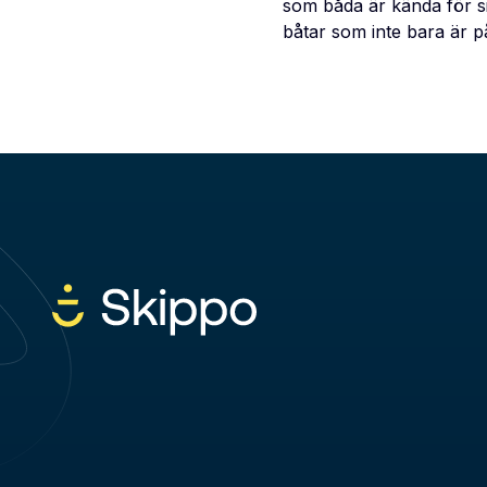
som båda är kända för si
båtar som inte bara är p