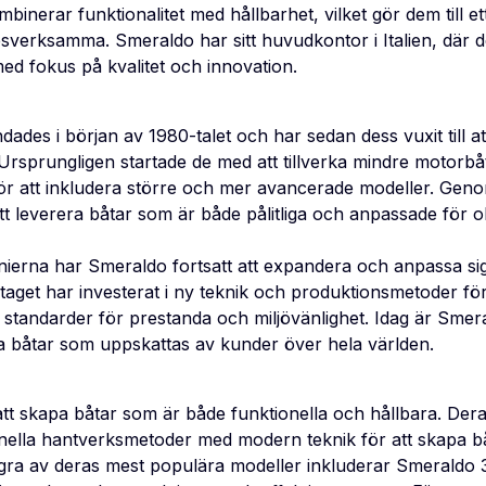
inerar funktionalitet med hållbarhet, vilket gör dem till et
esverksamma. Smeraldo har sitt huvudkontor i Italien, där de
med fokus på kvalitet och innovation.
ades i början av 1980-talet och har sedan dess vuxit till at
 Ursprungligen startade de med att tillverka mindre motorb
 för att inkludera större och mer avancerade modeller. Ge
tt leverera båtar som är både pålitliga och anpassade för o
ierna har Smeraldo fortsatt att expandera och anpassa sig
aget har investerat i ny teknik och produktionsmetoder för 
standarder för prestanda och miljövänlighet. Idag är Smera
erka båtar som uppskattas av kunder över hela världen.
t skapa båtar som är både funktionella och hållbara. Deras
ionella hantverksmetoder med modern teknik för att skapa 
gra av deras mest populära modeller inkluderar Smeraldo