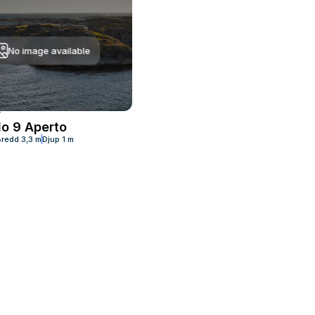
No image available
T
o 9 Aperto
Bredd
3,3 m
Djup
1 m