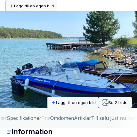
Lägg till en egen bild
Lägg till en egen bild
Se
2
bilder
ter
Specifikationer
Pris
Omdömen
Artiklar
Till salu just nu
Jäm
Information