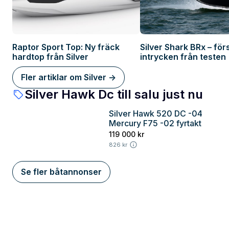
Raptor Sport Top: Ny fräck
Silver Shark BRx – för
hardtop från Silver
intrycken från testen
Fler artiklar om Silver ->
Silver Hawk Dc till salu just nu
Silver Hawk 520 DC -04
Stockholm
Mercury F75 -02 fyrtakt
119 000 kr
826 kr
Se fler båtannonser