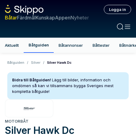
Logga in
Båtar
Färdmål
Kunskap
Appen
Nyheter
Båtguiden
Aktuellt
Båtannonser
Båttester
Båtmärk
Båtguiden
/
Silver
/
Silver Hawk Dc
Bidra till Båtguiden!
Lägg till bilder, information och
omdömen så kan vi tillsammans bygga Sveriges mest
kompletta båtguide!
MOTORBÅT
Silver
Hawk Dc