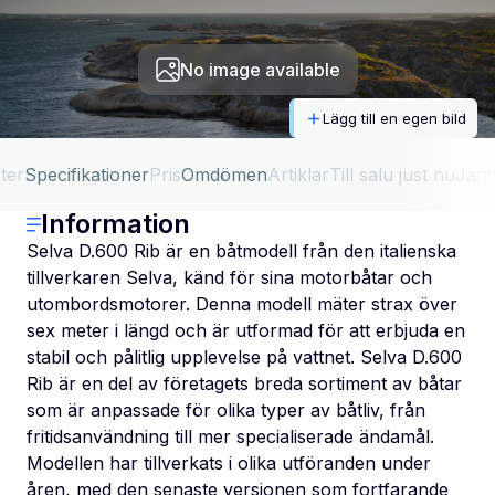
No image available
Lägg till en egen bild
ter
Specifikationer
Pris
Omdömen
Artiklar
Till salu just nu
Jäm
Information
Selva D.600 Rib är en båtmodell från den italienska
tillverkaren Selva, känd för sina motorbåtar och
utombordsmotorer. Denna modell mäter strax över
sex meter i längd och är utformad för att erbjuda en
stabil och pålitlig upplevelse på vattnet. Selva D.600
Rib är en del av företagets breda sortiment av båtar
som är anpassade för olika typer av båtliv, från
fritidsanvändning till mer specialiserade ändamål.
Modellen har tillverkats i olika utföranden under
åren, med den senaste versionen som fortfarande