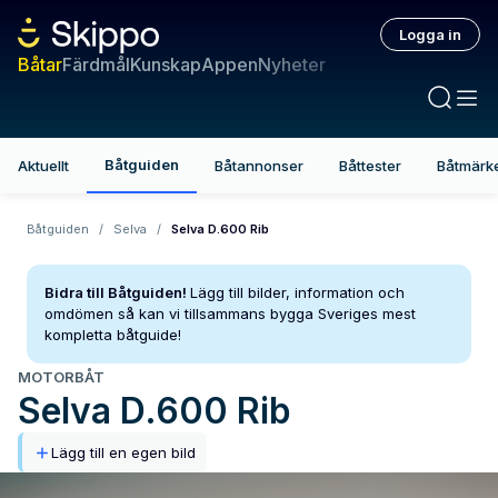
Logga in
Båtar
Färdmål
Kunskap
Appen
Nyheter
Båtguiden
Aktuellt
Båtannonser
Båttester
Båtmärk
Båtguiden
/
Selva
/
Selva D.600 Rib
Bidra till Båtguiden!
Lägg till bilder, information och
omdömen så kan vi tillsammans bygga Sveriges mest
kompletta båtguide!
MOTORBÅT
Selva
D.600 Rib
Lägg till en egen bild