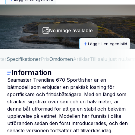
No image available
Lägg till en egen bild
ter
Specifikationer
Pris
Omdömen
Artiklar
Till salu just nu
Jäm
Information
Seamaster Trendline 670 Sportfisher är en
båtmodell som erbjuder en praktisk lösning för
sportfiskare och fritidsbåtsägare. Med en längd som
sträcker sig strax över sex och en halv meter, är
denna båt utformad för att ge en stabil och bekväm
upplevelse på vattnet. Modellen har funnits i olika
utföranden sedan den först introducerades, och den
senaste versionen fortsätter att tillverkas idag.