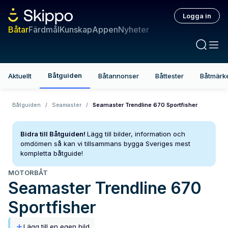
Logga in
Båtar
Färdmål
Kunskap
Appen
Nyheter
Båtguiden
Aktuellt
Båtannonser
Båttester
Båtmärk
Båtguiden
/
Seamaster
/
Seamaster Trendline 670 Sportfisher
Bidra till Båtguiden!
Lägg till bilder, information och
omdömen så kan vi tillsammans bygga Sveriges mest
kompletta båtguide!
MOTORBÅT
Seamaster
Trendline 670
Sportfisher
Lägg till en egen bild