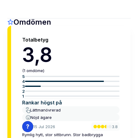
Omdömen
Totalbetyg
3,8
(
1
omdöme
)
5
4
3
2
1
Rankar högst på
Lättmanövrerad
Nöjd ägare
15 Jul 2026
3.8
Rymlig hytt, stor sittbrunn. Stor badbrygga