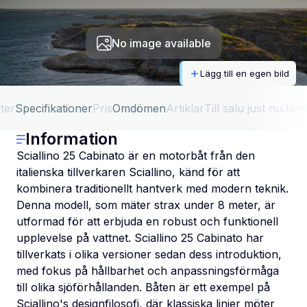
No image available
Lägg till en egen bild
ter
Specifikationer
Pris
Omdömen
Artiklar
Till salu just nu
Jäm
Information
Sciallino 25 Cabinato är en motorbåt från den
italienska tillverkaren Sciallino, känd för att
kombinera traditionellt hantverk med modern teknik.
Denna modell, som mäter strax under 8 meter, är
utformad för att erbjuda en robust och funktionell
upplevelse på vattnet. Sciallino 25 Cabinato har
tillverkats i olika versioner sedan dess introduktion,
med fokus på hållbarhet och anpassningsförmåga
till olika sjöförhållanden. Båten är ett exempel på
Sciallino's designfilosofi, där klassiska linjer möter