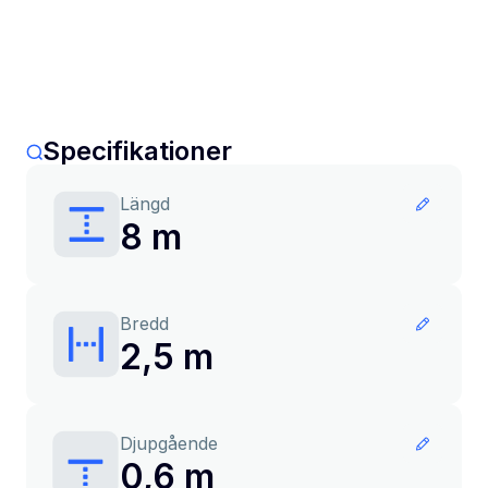
Specifikationer
Längd
8 m
Bredd
2,5 m
Djupgående
0,6 m