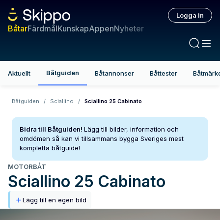
Logga in
Båtar
Färdmål
Kunskap
Appen
Nyheter
Båtguiden
Aktuellt
Båtannonser
Båttester
Båtmärk
Båtguiden
/
Sciallino
/
Sciallino 25 Cabinato
Bidra till Båtguiden!
Lägg till bilder, information och
omdömen så kan vi tillsammans bygga Sveriges mest
kompletta båtguide!
MOTORBÅT
Sciallino
25 Cabinato
Lägg till en egen bild