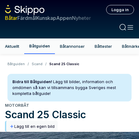
Logga in
Båtar
Färdmål
Kunskap
Appen
Nyheter
Båtguiden
Aktuellt
Båtannonser
Båttester
Båtmärk
Båtguiden
/
Scand
/
Scand 25 Classic
Bidra till Båtguiden!
Lägg till bilder, information och
omdömen så kan vi tillsammans bygga Sveriges mest
kompletta båtguide!
MOTORBÅT
Scand
25 Classic
Lägg till en egen bild