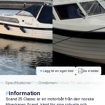
Lägg till en egen bild
Se
4
bilder
ter
Specifikationer
Pris
Omdömen
Artiklar
Till salu just nu
Jäm
Information
Scand 25 Classic är en motorbåt från den norska
tillverkaren Scand, känd för sina robusta och