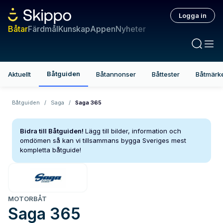
Logga in
Båtar
Färdmål
Kunskap
Appen
Nyheter
Båtguiden
Aktuellt
Båtannonser
Båttester
Båtmärk
Båtguiden
/
Saga
/
Saga 365
Bidra till Båtguiden!
Lägg till bilder, information och
omdömen så kan vi tillsammans bygga Sveriges mest
kompletta båtguide!
MOTORBÅT
Saga
365