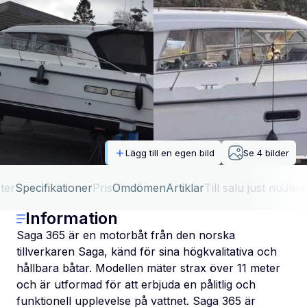
Lägg till en egen bild
Se
4
bilder
ter
Specifikationer
Pris
Omdömen
Artiklar
Till salu just nu
Jäm
Information
Saga 365 är en motorbåt från den norska
tillverkaren Saga, känd för sina högkvalitativa och
hållbara båtar. Modellen mäter strax över 11 meter
och är utformad för att erbjuda en pålitlig och
funktionell upplevelse på vattnet. Saga 365 är