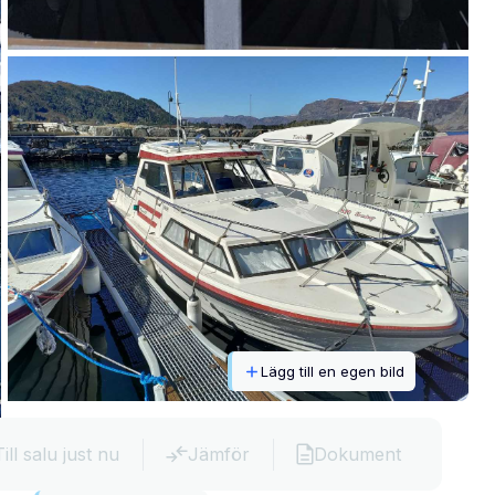
Lägg till en egen bild
Till salu just nu
Jämför
Dokument