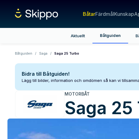
Båtar
Färdmål
Kunskap
A
Båtguiden
Aktuellt
B
Båtguiden
/
Saga
/
Saga 25 Turbo
Bidra till Båtguiden!
Lägg till bilder, information och omdömen så kan vi tillsam
MOTORBÅT
Saga
25