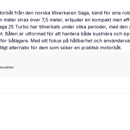
rbåt från den norska tillverkaren Saga, känd för sina rob
 mäter strax över 7,5 meter, erbjuder en kompakt men effe
Saga 25 Turbo har tillverkats under olika perioder, med de
t. Båten är utformad för att hantera både kustnära och öpp
al för båtägare. Med sitt fokus på hållbarhet och användarvä
itligt alternativ för dem som söker en praktisk motorbåt.
modeller