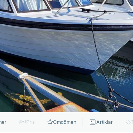
ner
Pris
Omdömen
Artiklar