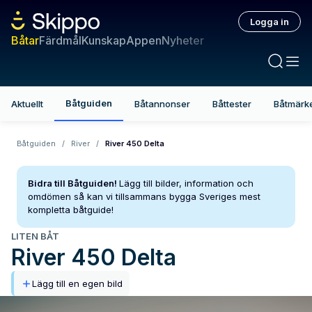
Logga in
Båtar
Färdmål
Kunskap
Appen
Nyheter
Båtguiden
Aktuellt
Båtannonser
Båttester
Båtmärk
Båtguiden
/
River
/
River 450 Delta
Bidra till Båtguiden!
Lägg till bilder, information och
omdömen så kan vi tillsammans bygga Sveriges mest
kompletta båtguide!
LITEN BÅT
River
450 Delta
Lägg till en egen bild