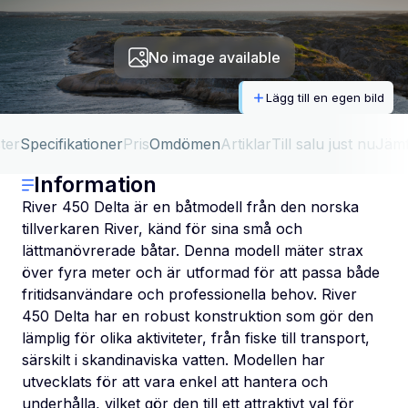
No image available
Lägg till en egen bild
ter
Specifikationer
Pris
Omdömen
Artiklar
Till salu just nu
Jäm
Information
River 450 Delta är en båtmodell från den norska
tillverkaren River, känd för sina små och
lättmanövrerade båtar. Denna modell mäter strax
över fyra meter och är utformad för att passa både
fritidsanvändare och professionella behov. River
450 Delta har en robust konstruktion som gör den
lämplig för olika aktiviteter, från fiske till transport,
särskilt i skandinaviska vatten. Modellen har
utvecklats för att vara enkel att hantera och
underhålla, vilket gör den till ett attraktivt val för