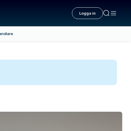
Logga in
andlare