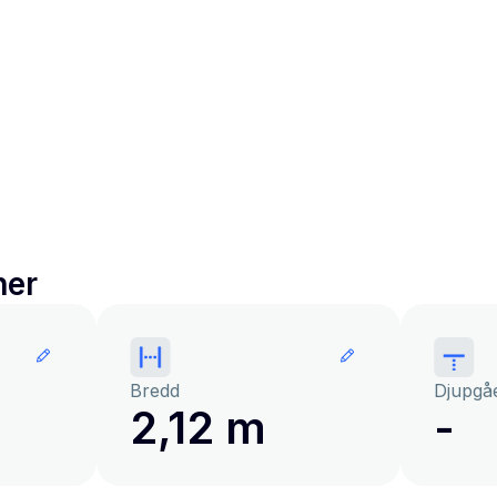
ner
Bredd
Djupgå
2,12 m
-