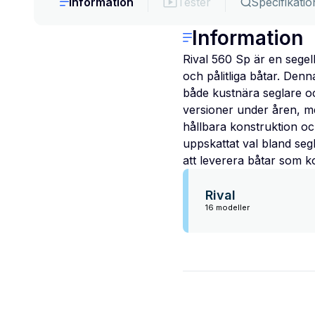
Information
Tester
Specifikatio
Information
Rival 560 Sp är en segel
och pålitliga båtar. Den
både kustnära seglare oc
versioner under åren, me
hållbara konstruktion och
uppskattat val bland segl
att leverera båtar som k
Rival
16 modeller