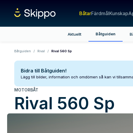
Båtar
Färdmål
Kunskap
A
Båtguiden
Aktuellt
B
Båtguiden
/
Rival
/
Rival 560 Sp
Bidra till Båtguiden!
Lägg till bilder, information och omdömen så kan vi tillsam
MOTORBÅT
Rival
560 Sp