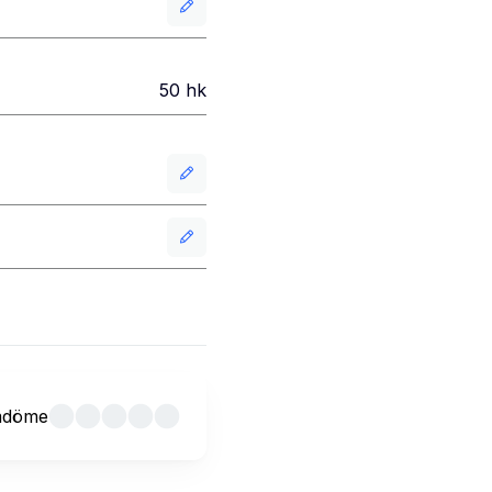
50
hk
mdöme