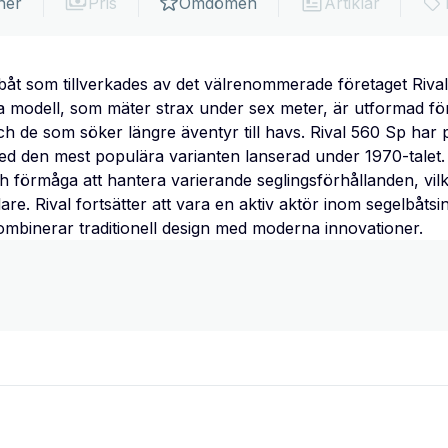
ner
Pris
Omdömen
Artiklar
båt som tillverkades av det välrenommerade företaget Rival
na modell, som mäter strax under sex meter, är utformad f
h de som söker längre äventyr till havs. Rival 560 Sp har p
d den mest populära varianten lanserad under 1970-talet. 
 förmåga att hantera varierande seglingsförhållanden, vilket
are. Rival fortsätter att vara en aktiv aktör inom segelbåts
ombinerar traditionell design med moderna innovationer.