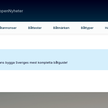
ppen
Nyheter
åtannonser
Båttester
Båtmärken
Båttyper
H
mans bygga Sveriges mest kompletta båtguide!