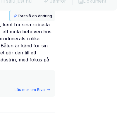
Till salu just nu
Jämför
Dokument
Föreslå en ändring
, känt för sina robusta
ör att möta behoven hos
roducerats i olika
Båten är känd för sin
 gör den till ett
industrin, med fokus på
Läs mer om
Rival
->