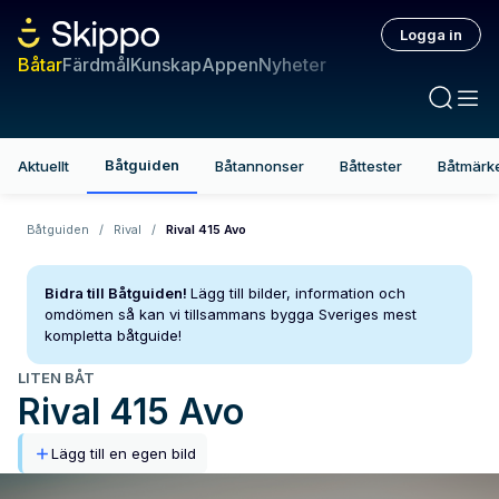
Logga in
Båtar
Färdmål
Kunskap
Appen
Nyheter
Båtguiden
Aktuellt
Båtannonser
Båttester
Båtmärk
Båtguiden
/
Rival
/
Rival 415 Avo
Bidra till Båtguiden!
Lägg till bilder, information och
omdömen så kan vi tillsammans bygga Sveriges mest
kompletta båtguide!
LITEN BÅT
Rival
415 Avo
Lägg till en egen bild