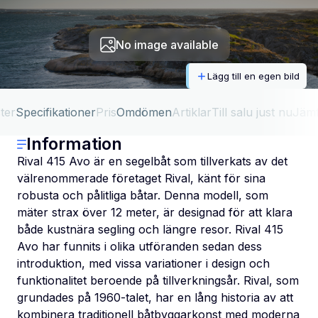
No image available
Lägg till en egen bild
ter
Specifikationer
Pris
Omdömen
Artiklar
Till salu just nu
Jäm
Information
Rival 415 Avo är en segelbåt som tillverkats av det
välrenommerade företaget Rival, känt för sina
robusta och pålitliga båtar. Denna modell, som
mäter strax över 12 meter, är designad för att klara
både kustnära segling och längre resor. Rival 415
Avo har funnits i olika utföranden sedan dess
introduktion, med vissa variationer i design och
funktionalitet beroende på tillverkningsår. Rival, som
grundades på 1960-talet, har en lång historia av att
kombinera traditionell båtbyggarkonst med moderna