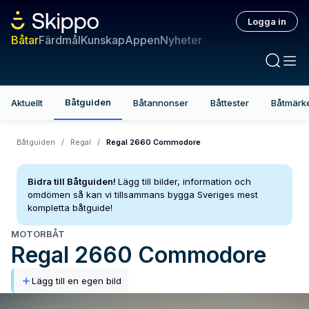
Logga in
Båtar
Färdmål
Kunskap
Appen
Nyheter
Båtguiden
Aktuellt
Båtannonser
Båttester
Båtmärk
Båtguiden
/
Regal
/
Regal 2660 Commodore
Bidra till Båtguiden!
Lägg till bilder, information och
omdömen så kan vi tillsammans bygga Sveriges mest
kompletta båtguide!
MOTORBÅT
Regal
2660 Commodore
Lägg till en egen bild