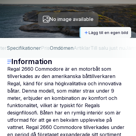
No image available
Lägg till en egen bild
ter
Specifikationer
Pris
Omdömen
Artiklar
Till salu just nu
Jäm
Information
Regal 2660 Commodore är en motorbåt som
tillverkades av den amerikanska båttillverkaren
Regal, känd för sina högkvalitativa och innovativa
båtar. Denna modell, som mäter strax under 9
meter, erbjuder en kombination av komfort och
funktionalitet, vilket är typiskt för Regals
designfilosofi. Båten har en rymlig interiör som är
utformad för att ge en bekväm upplevelse på
vattnet. Regal 2660 Commodore tillverkades under
en period då företaget expanderade sitt sortiment