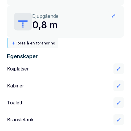
Djupgående
0,8 m
Föreslå en förändring
Egenskaper
Kojplatser
Kabiner
Toalett
Bränsletank