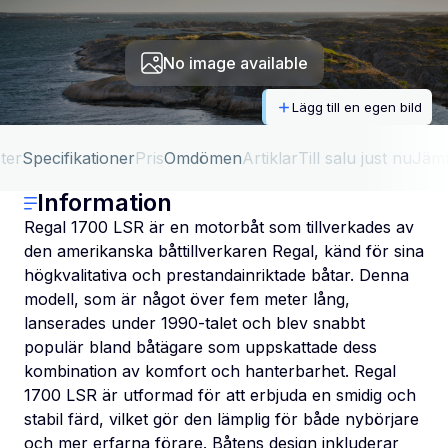
No image available
Lägg till en egen bild
ter
Specifikationer
Pris
Omdömen
Artiklar
Till salu just nu
Jäm
Information
Regal 1700 LSR är en motorbåt som tillverkades av
den amerikanska båttillverkaren Regal, känd för sina
högkvalitativa och prestandainriktade båtar. Denna
modell, som är något över fem meter lång,
lanserades under 1990-talet och blev snabbt
populär bland båtägare som uppskattade dess
kombination av komfort och hanterbarhet. Regal
1700 LSR är utformad för att erbjuda en smidig och
stabil färd, vilket gör den lämplig för både nybörjare
och mer erfarna förare. Båtens design inkluderar