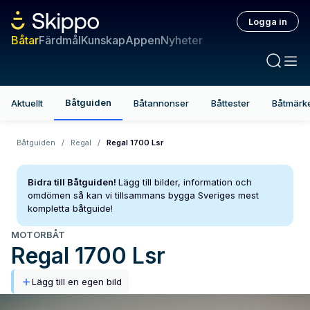
Logga in
Båtar
Färdmål
Kunskap
Appen
Nyheter
Båtguiden
Aktuellt
Båtannonser
Båttester
Båtmärk
Båtguiden
/
Regal
/
Regal 1700 Lsr
Bidra till Båtguiden!
Lägg till bilder, information och
omdömen så kan vi tillsammans bygga Sveriges mest
kompletta båtguide!
MOTORBÅT
Regal
1700 Lsr
Lägg till en egen bild