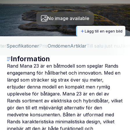
No image available
Lägg till en egen bild
ter
Specifikationer
Pris
Omdömen
Artiklar
Till salu just nu
Jäm
Information
Rand Mana 23 är en båtmodell som speglar Rands
engagemang för hållbarhet och innovation. Med en
längd som sträcker sig strax över sju meter,
erbjuder denna modell en kompakt men rymlig
upplevelse för båtägare. Mana 23 är en del av
Rands sortiment av elektriska och hybridbåtar, vilket
gör den till ett miljövänligt alternativ för den
medvetne konsumenten. Båten är utformad med
Rands karakteristiska minimalistiska design, vilket
innebär att den är både funktionell och