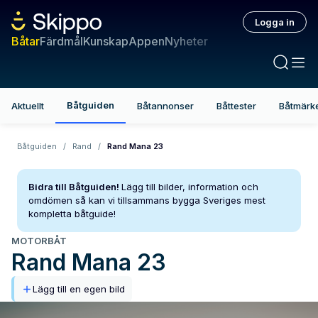
Logga in
Båtar
Färdmål
Kunskap
Appen
Nyheter
Båtguiden
Aktuellt
Båtannonser
Båttester
Båtmärk
Båtguiden
/
Rand
/
Rand Mana 23
Bidra till Båtguiden!
Lägg till bilder, information och
omdömen så kan vi tillsammans bygga Sveriges mest
kompletta båtguide!
MOTORBÅT
Rand
Mana 23
Lägg till en egen bild