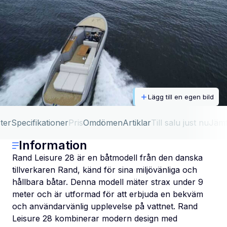
Lägg till en egen bild
ter
Specifikationer
Pris
Omdömen
Artiklar
Till salu just nu
Jäm
Information
Rand Leisure 28 är en båtmodell från den danska
tillverkaren Rand, känd för sina miljövänliga och
hållbara båtar. Denna modell mäter strax under 9
meter och är utformad för att erbjuda en bekväm
och användarvänlig upplevelse på vattnet. Rand
Leisure 28 kombinerar modern design med