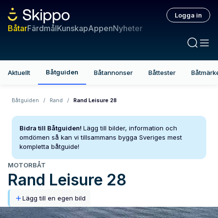
Logga in
Båtar
Färdmål
Kunskap
Appen
Nyheter
Båtguiden
Aktuellt
Båtannonser
Båttester
Båtmärk
Båtguiden
/
Rand
/
Rand Leisure 28
Bidra till Båtguiden!
Lägg till bilder, information och
omdömen så kan vi tillsammans bygga Sveriges mest
kompletta båtguide!
MOTORBÅT
Rand
Leisure 28
Lägg till en egen bild