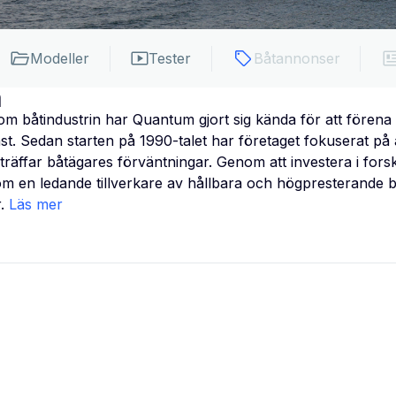
Modeller
Tester
Båtannonser
m
om båtindustrin har Quantum gjort sig kända för att fören
nst. Sedan starten på 1990-talet har företaget fokuserat på 
träffar båtägares förväntningar. Genom att investera i fors
om en ledande tillverkare av hållbara och högpresterande 
.
Läs mer