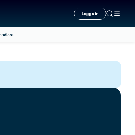
Logga in
andlare