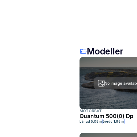
Modeller
No image availab
MOTORBÅT
Quantum 500(0) Dp
Längd
5,05 m
Bredd
1,95 m