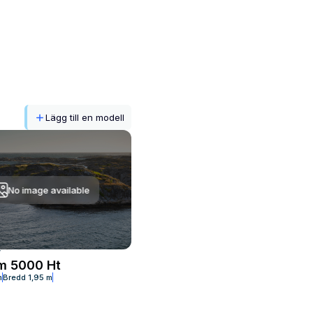
Lägg till en modell
No image available
T
m 5000 Ht
m
Bredd
1,95 m