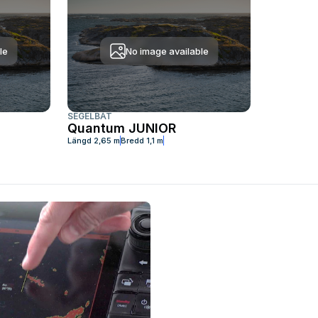
le
No image available
SEGELBÅT
Quantum JUNIOR
Längd
2,65 m
Bredd
1,1 m