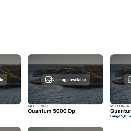
le
No image available
MOTORBÅT
MOTORBÅ
Quantum 5000 Dp
Quantu
Längd
5,05 