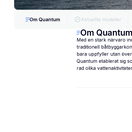
Om Quantum
Aktuellla modeller
Om Quantu
Med en stark närvaro in
traditionell båtbyggarko
bara uppfyller utan över
Quantum etablerat sig s
rad olika vattenaktiviteter