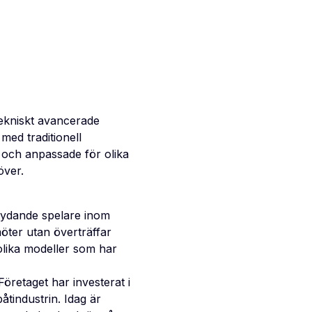
tekniskt avancerade
med traditionell
 och anpassade för olika
över.
etydande spelare inom
öter utan överträffar
lika modeller som har
öretaget har investerat i
åtindustrin. Idag är