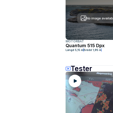
No image availab
MOTORBÅT
Quantum 515 Dpx
Längd
5,15 m
Bredd
1,95 m
Tester