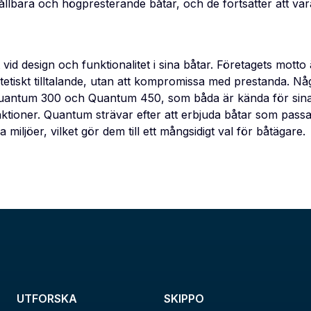
llbara och högpresterande båtar, och de fortsätter att va
vid design och funktionalitet i sina båtar. Företagets motto
tetiskt tilltalande, utan att kompromissa med prestanda. N
Quantum 300 och Quantum 450, som båda är kända för sina
tioner. Quantum strävar efter att erbjuda båtar som passar
iljöer, vilket gör dem till ett mångsidigt val för båtägare.
UTFORSKA
SKIPPO