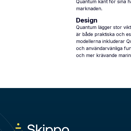
Quantum känt för sina hå
marknaden.
Design
Quantum lägger stor vikt 
är både praktiska och es
modellerna inkluderar 
och användarvänliga funk
och mer krävande marina m