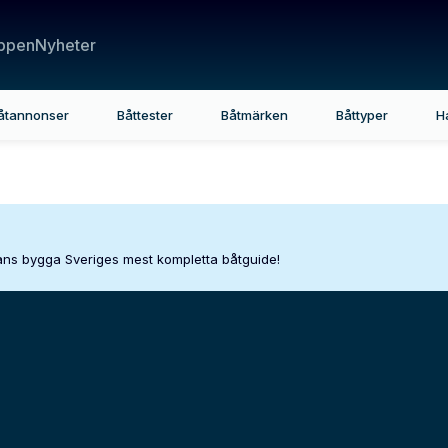
ppen
Nyheter
åtannonser
Båttester
Båtmärken
Båttyper
H
mans bygga Sveriges mest kompletta båtguide!