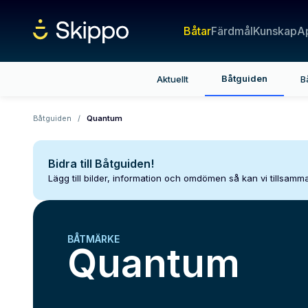
Båtar
Färdmål
Kunskap
A
Båtguiden
Aktuellt
B
Båtguiden
/
Quantum
Bidra till Båtguiden!
Lägg till bilder, information och omdömen så kan vi tillsam
BÅTMÄRKE
Quantum