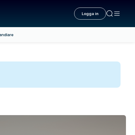
Logga in
andlare