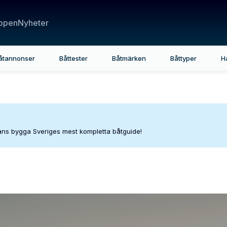
ppen
Nyheter
åtannonser
Båttester
Båtmärken
Båttyper
H
mans bygga Sveriges mest kompletta båtguide!