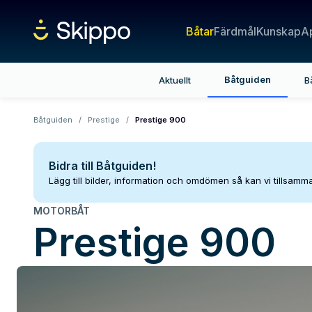
Båtar
Färdmål
Kunskap
A
Båtguiden
Aktuellt
B
Båtguiden
/
Prestige
/
Prestige 900
Bidra till Båtguiden!
Lägg till bilder, information och omdömen så kan vi tillsam
MOTORBÅT
Prestige
900