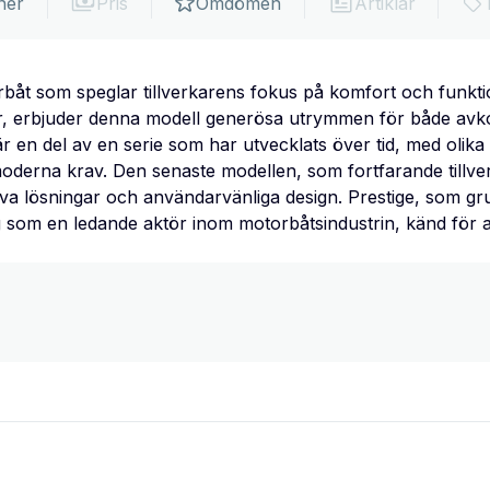
ner
Pris
Omdömen
Artiklar
båt som speglar tillverkarens fokus på komfort och funkti
, erbjuder denna modell generösa utrymmen för både avko
 är en del av en serie som har utvecklats över tid, med olik
oderna krav. Den senaste modellen, som fortfarande tillverk
iva lösningar och användarvänliga design. Prestige, som g
g som en ledande aktör inom motorbåtsindustrin, känd för 