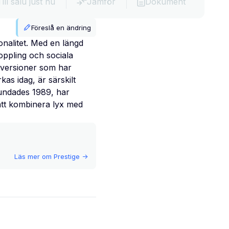
Till salu just nu
Jämför
Dokument
Föreslå en ändring
onalitet. Med en längd
ppling och sociala
a versioner som har
as idag, är särskilt
rundades 1989, har
att kombinera lyx med
Läs mer om
Prestige
->