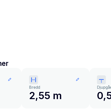
ner
Bredd
Djupgå
2,55 m
0,