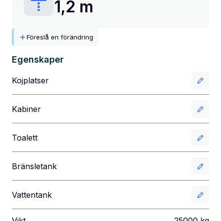
1,2 m
Föreslå en förändring
Egenskaper
Kojplatser
Kabiner
Toalett
Bränsletank
Vattentank
Vikt
25000
kg