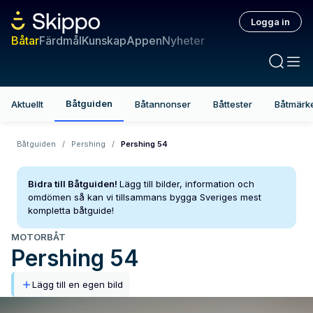
Logga in
Båtar
Färdmål
Kunskap
Appen
Nyheter
Båtguiden
Aktuellt
Båtannonser
Båttester
Båtmärk
Båtguiden
/
Pershing
/
Pershing 54
Bidra till Båtguiden!
Lägg till bilder, information och
omdömen så kan vi tillsammans bygga Sveriges mest
kompletta båtguide!
MOTORBÅT
Pershing
54
Lägg till en egen bild