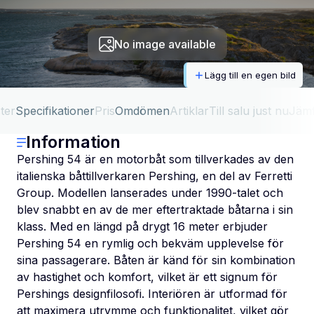
No image available
Lägg till en egen bild
ter
Specifikationer
Pris
Omdömen
Artiklar
Till salu just nu
Jäm
Information
Pershing 54 är en motorbåt som tillverkades av den
italienska båttillverkaren Pershing, en del av Ferretti
Group. Modellen lanserades under 1990-talet och
blev snabbt en av de mer eftertraktade båtarna i sin
klass. Med en längd på drygt 16 meter erbjuder
Pershing 54 en rymlig och bekväm upplevelse för
sina passagerare. Båten är känd för sin kombination
av hastighet och komfort, vilket är ett signum för
Pershings designfilosofi. Interiören är utformad för
att maximera utrymme och funktionalitet, vilket gör