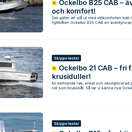
Ockelbo B25 CAB – äv
och komfort!
Det gäller att stå ut med sittkomforten bak i 
hyttbåten Ockelbo B25 CAB en äventyrsracer
Skippo testar
Ockelbo 21 CAB – fri 
krusiduller!
En befriande rak, enkel och okomplicerad pl
roll som bruksbåt. Så lär vi känna nya Ockel
Skippo testar