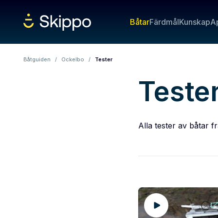
Båtar
Färdmål
Kunskap
A
Båtguiden
/
Ockelbo
/
Tester
Teste
Alla tester av båtar 