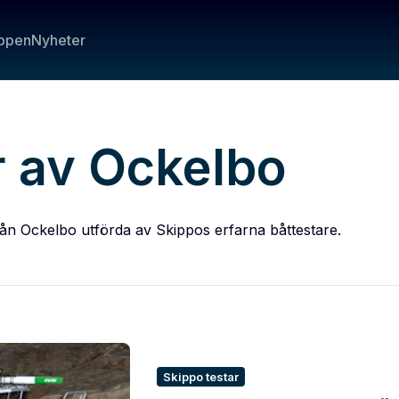
ppen
Nyheter
r av Ockelbo
från Ockelbo utförda av Skippos erfarna båttestare.
Skippo testar