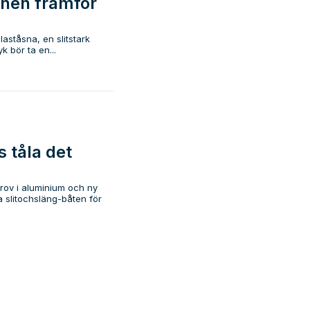
onen framför
 laståsna, en slitstark
k bör ta en...
 tåla det
rov i aluminium och ny
 slitochsläng-båten för