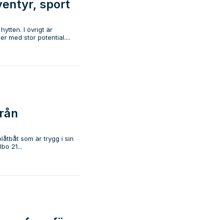
entyr, sport
hytten. I övrigt är
 med stor potential....
från
åtbåt som är trygg i sin
bo 21...