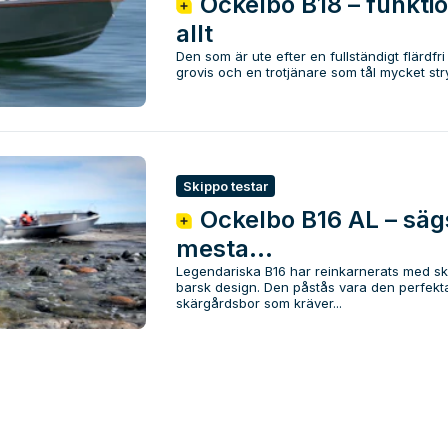
Ockelbo B18 – funkti
allt
Den som är ute efter en fullständigt flärdfri
grovis och en trotjänare som tål mycket stry
Skippo testar
Ockelbo B16 AL – sägs
mesta...
Legendariska B16 har reinkarnerats med sk
barsk design. Den påstås vara den perfekta
skärgårdsbor som kräver...