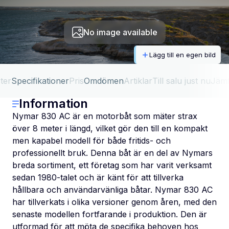
No image available
Lägg till en egen bild
ter
Specifikationer
Pris
Omdömen
Artiklar
Till salu just nu
Jäm
Information
Nymar 830 AC är en motorbåt som mäter strax
över 8 meter i längd, vilket gör den till en kompakt
men kapabel modell för både fritids- och
professionellt bruk. Denna båt är en del av Nymars
breda sortiment, ett företag som har varit verksamt
sedan 1980-talet och är känt för att tillverka
hållbara och användarvänliga båtar. Nymar 830 AC
har tillverkats i olika versioner genom åren, med den
senaste modellen fortfarande i produktion. Den är
utformad för att möta de specifika behoven hos