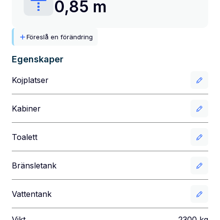
0,85 m
Föreslå en förändring
Egenskaper
Kojplatser
Kabiner
Toalett
Bränsletank
Vattentank
Vikt
2300
kg