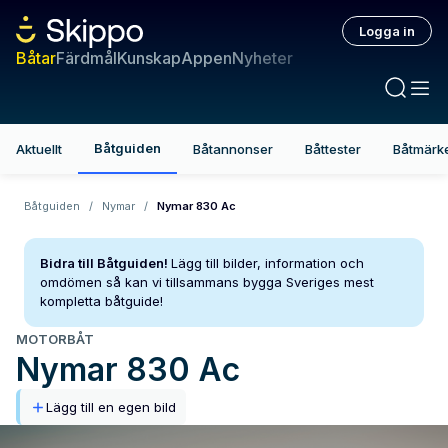
Logga in
Båtar
Färdmål
Kunskap
Appen
Nyheter
Båtguiden
Aktuellt
Båtannonser
Båttester
Båtmärk
Båtguiden
/
Nymar
/
Nymar 830 Ac
Bidra till Båtguiden!
Lägg till bilder, information och
omdömen så kan vi tillsammans bygga Sveriges mest
kompletta båtguide!
MOTORBÅT
Nymar
830 Ac
Lägg till en egen bild