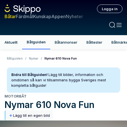
Logga in
Båtar
Färdmål
Kunskap
Appen
Nyheter
Båtguiden
Aktuellt
Båtannonser
Båttester
Båtmärk
Båtguiden
/
Nymar
/
Nymar 610 Nova Fun
Bidra till Båtguiden!
Lägg till bilder, information och
omdömen så kan vi tillsammans bygga Sveriges mest
kompletta båtguide!
MOTORBÅT
Nymar
610 Nova Fun
Lägg till en egen bild