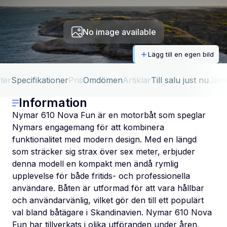
No image available
Lägg till en egen bild
ter
Specifikationer
Pris
Omdömen
Artiklar
Till salu just nu
Jäm
Information
Nymar 610 Nova Fun är en motorbåt som speglar
Nymars engagemang för att kombinera
funktionalitet med modern design. Med en längd
som sträcker sig strax över sex meter, erbjuder
denna modell en kompakt men ändå rymlig
upplevelse för både fritids- och professionella
användare. Båten är utformad för att vara hållbar
och användarvänlig, vilket gör den till ett populärt
val bland båtägare i Skandinavien. Nymar 610 Nova
Fun har tillverkats i olika utföranden under åren,