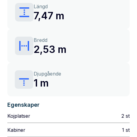
Längd
7,47 m
Bredd
2,53 m
Djupgående
1 m
Egenskaper
Kojplatser
2
st
Kabiner
1
st