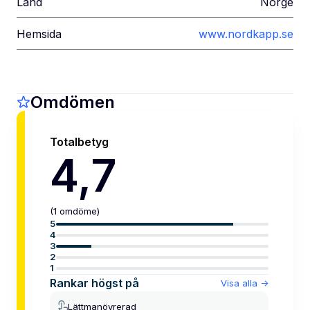
Land
Norge
Hemsida
www.nordkapp.se
Omdömen
Totalbetyg
4,7
(
1
omdöme
)
5
4
3
2
1
Rankar högst på
Visa alla
->
Lättmanövrerad