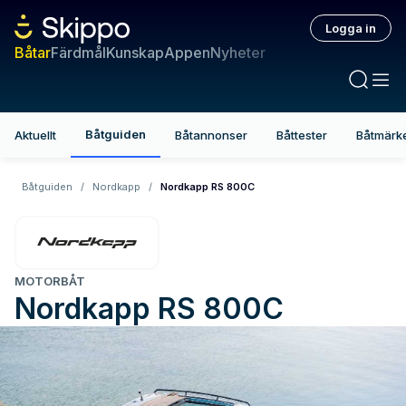
Logga in
Båtar
Färdmål
Kunskap
Appen
Nyheter
Båtguiden
Aktuellt
Båtannonser
Båttester
Båtmärk
Båtguiden
/
Nordkapp
/
Nordkapp RS 800C
MOTORBÅT
Nordkapp
RS 800C