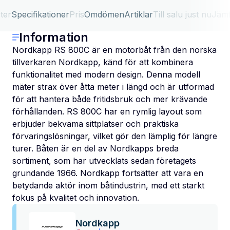
ter
Specifikationer
Pris
Omdömen
Artiklar
Till salu just nu
Jäm
Information
Nordkapp RS 800C är en motorbåt från den norska
tillverkaren Nordkapp, känd för att kombinera
funktionalitet med modern design. Denna modell
mäter strax över åtta meter i längd och är utformad
för att hantera både fritidsbruk och mer krävande
förhållanden. RS 800C har en rymlig layout som
erbjuder bekväma sittplatser och praktiska
förvaringslösningar, vilket gör den lämplig för längre
turer. Båten är en del av Nordkapps breda
sortiment, som har utvecklats sedan företagets
grundande 1966. Nordkapp fortsätter att vara en
betydande aktör inom båtindustrin, med ett starkt
fokus på kvalitet och innovation.
Nordkapp