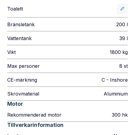
Toalett
Bränsletank
200
l
Vattentank
39
l
Vikt
1800
kg
Max personer
8
st
CE-märkning
C - Inshore
Skrovmaterial
Aluminium
Motor
Rekommenderad motor
300
hk
Tillverkarinformation