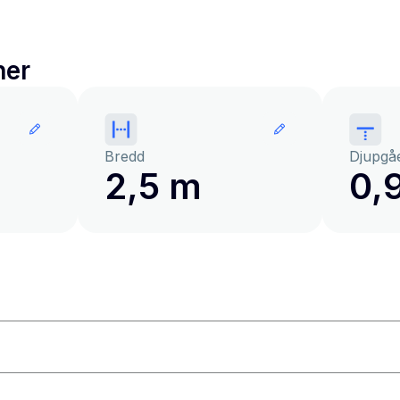
ner
Bredd
Djupgå
2,5 m
0,