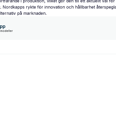
tfarande i produktion, vilket gör den till ett aktuellt val f
åt. Nordkapps rykte för innovation och hållbarhet återspegla
 alternativ på marknaden.
pp
 modeller