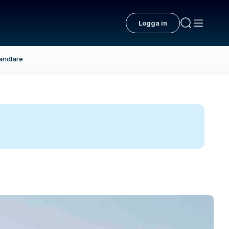
Logga in
andlare