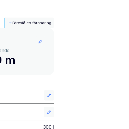
Föreslå en förändring
ende
9 m
300
l