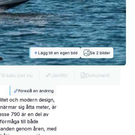
Lägg till en egen bild
Se
2
bilder
Till salu just nu
Jämför
Dokument
Föreslå en ändring
itet och modern design,
ärmar sig åtta meter, är
esse 790 är en del av
förmåga till både
tföranden genom åren, med