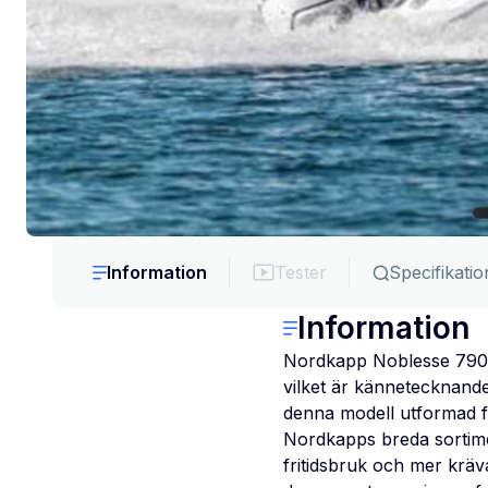
Information
Tester
Specifikatio
Information
Nordkapp Noblesse 790 ä
vilket är kännetecknand
denna modell utformad fö
Nordkapps breda sortimen
fritidsbruk och mer kräv