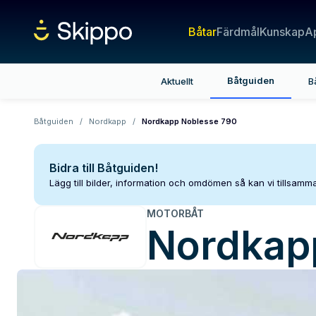
Båtar
Färdmål
Kunskap
A
Båtguiden
Aktuellt
B
Båtguiden
/
Nordkapp
/
Nordkapp Noblesse 790
Bidra till Båtguiden!
Lägg till bilder, information och omdömen så kan vi tillsam
MOTORBÅT
Nordkap