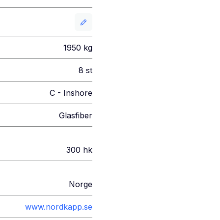
1950
kg
8
st
C - Inshore
Glasfiber
300
hk
Norge
www.nordkapp.se