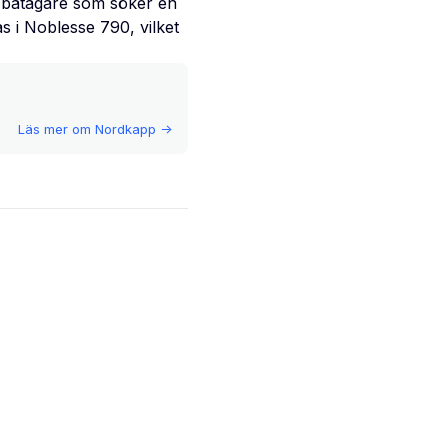
ör båtägare som söker en
s i Noblesse 790, vilket
Läs mer om
Nordkapp
->