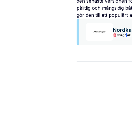
den senaste versionen for
pålitlig och mångsidig b
gör den till ett populärt
Nordka
Norge
40