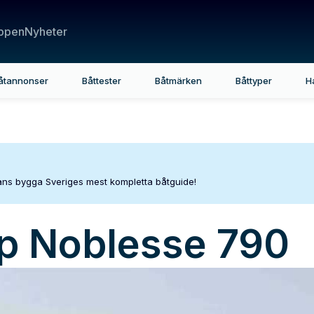
ppen
Nyheter
åtannonser
Båttester
Båtmärken
Båttyper
H
mans bygga Sveriges mest kompletta båtguide!
p
Noblesse 790