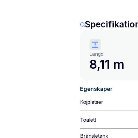
Specifikatio
Längd
8,11 m
Egenskaper
Kojplatser
Toalett
Bränsletank