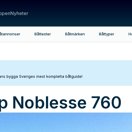
ppen
Nyheter
åtannonser
Båttester
Båtmärken
Båttyper
H
mans bygga Sveriges mest kompletta båtguide!
p
Noblesse 760