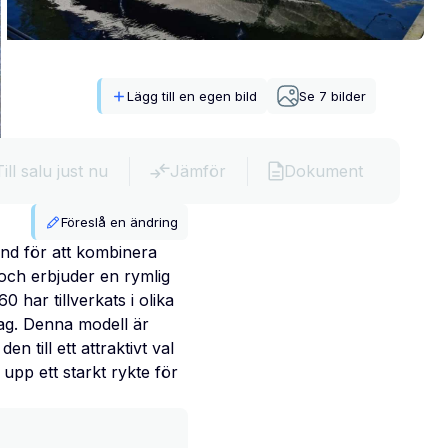
Lägg till en egen bild
Se
7
bilder
Till salu just nu
Jämför
Dokument
Föreslå en ändring
nd för att kombinera
och erbjuder en rymlig
har tillverkats i olika
ag. Denna modell är
n till ett attraktivt val
upp ett starkt rykte för