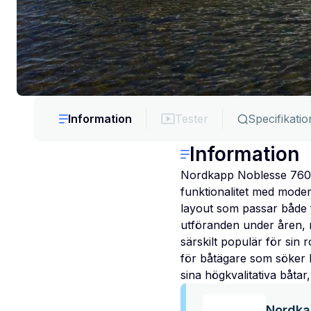
Information
Tester
Specifikatio
Information
Nordkapp Noblesse 760 ä
funktionalitet med moder
layout som passar både f
utföranden under åren, 
särskilt populär för sin 
för båtägare som söker k
sina högkvalitativa båta
Nordka