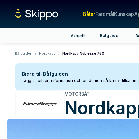
Båtar
Färdmål
Kunskap
A
Båtguiden
Aktuellt
B
Båtguiden
/
Nordkapp
/
Nordkapp Noblesse 760
Bidra till Båtguiden!
Lägg till bilder, information och omdömen så kan vi tillsam
MOTORBÅT
Nordkap