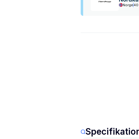
Norge
40
Specifikatio