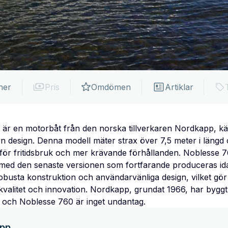
ner
Pris
Omdömen
Artiklar
r en motorbåt från den norska tillverkaren Nordkapp, kä
n design. Denna modell mäter strax över 7,5 meter i längd 
ör fritidsbruk och mer krävande förhållanden. Noblesse 760 
med den senaste versionen som fortfarande produceras id
robusta konstruktion och användarvänliga design, vilket gör de
valitet och innovation. Nordkapp, grundat 1966, har byggt 
r, och Noblesse 760 är inget undantag.
pp