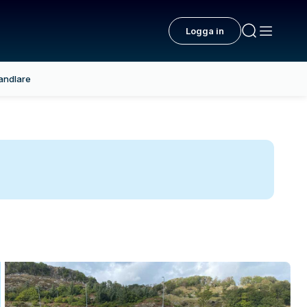
Logga in
andlare