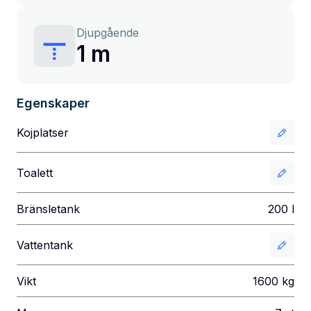
Djupgående
1 m
Egenskaper
Kojplatser
Toalett
Bränsletank
200
l
Vattentank
Vikt
1600
kg