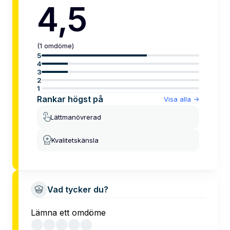
4,5
(
1
omdöme
)
5
4
3
2
1
Rankar högst på
Visa alla
->
Lättmanövrerad
Kvalitetskänsla
Vad tycker du?
Lämna ett omdöme