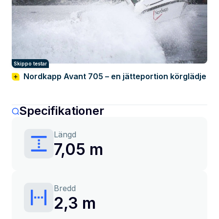
Skippo testar
Nordkapp Avant 705 – en jätteportion körglädje
Specifikationer
Längd
7,05 m
Bredd
2,3 m