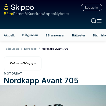
Logga in
Båtar
Färdmål
Kunskap
Appen
Nyheter
Båtguiden
Aktuellt
Båtannonser
Båttester
Båtmärk
Båtguiden
/
Nordkapp
/
Nordkapp Avant 705
MOTORBÅT
Nordkapp
Avant 705