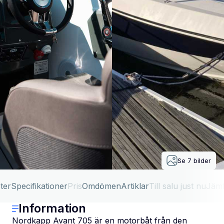
Se
7
bilder
ter
Specifikationer
Pris
Omdömen
Artiklar
Till salu just nu
Jäm
Information
Nordkapp Avant 705 är en motorbåt från den