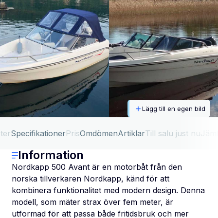
Lägg till en egen bild
ter
Specifikationer
Pris
Omdömen
Artiklar
Till salu just nu
Jäm
Information
Nordkapp 500 Avant är en motorbåt från den
norska tillverkaren Nordkapp, känd för att
kombinera funktionalitet med modern design. Denna
modell, som mäter strax över fem meter, är
utformad för att passa både fritidsbruk och mer