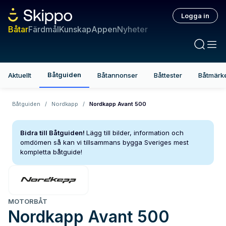
Logga in
Båtar
Färdmål
Kunskap
Appen
Nyheter
Båtguiden
Aktuellt
Båtannonser
Båttester
Båtmärk
Båtguiden
/
Nordkapp
/
Nordkapp Avant 500
Bidra till Båtguiden!
Lägg till bilder, information och
omdömen så kan vi tillsammans bygga Sveriges mest
kompletta båtguide!
MOTORBÅT
Nordkapp
Avant 500