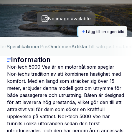
No image available
Lägg till en egen bild
ter
Specifikationer
Pris
Omdömen
Artiklar
Till salu just nu
Jäm
Information
Nor-tech 5000 Vee är en motorbåt som speglar
Nor-techs tradition av att kombinera hastighet med
komfort. Med en längd som sträcker sig över 15
meter, erbjuder denna modell gott om utrymme för
både passagerare och utrustning. Båten är designad
för att leverera hög prestanda, vilket gör den till ett
attraktivt val för dem som söker en kraftfull
upplevelse på vattnet. Nor-tech 5000 Vee har
funnits i olika utföranden sedan den först
introducerades, och den har genom åren anpassats