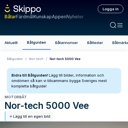
Logga in
Båtar
Färdmål
Kunskap
Appen
Nyheter
Båtguiden
Aktuellt
Båtannonser
Båttester
Båtmärk
Båtguiden
/
Nor-tech
/
Nor-tech 5000 Vee
Bidra till Båtguiden!
Lägg till bilder, information och
omdömen så kan vi tillsammans bygga Sveriges mest
kompletta båtguide!
MOTORBÅT
Nor-tech
5000 Vee
Lägg till en egen bild