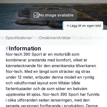
No image available
Lägg till en egen bild
ter
Specifikationer
Pris
Omdömen
Artiklar
Till salu just nu
Jäm
Information
Nor-tech 390 Sport är en motorbåt som
kombinerar prestanda med komfort, vilket är
kännetecknande för den amerikanska tillverkaren
Nor-tech. Med en längd som sträcker sig strax
under 12 meter, erbjuder denna modell en rymlig
och välutformad layout som tilltalar både
fartentusiaster och de som söker en bekväm
upplevelse till sjöss. Nor-tech 390 Sport har funnits
i olika utföranden sedan lanseringen, med den
senaste versionen fortfarande i produktion. Denna