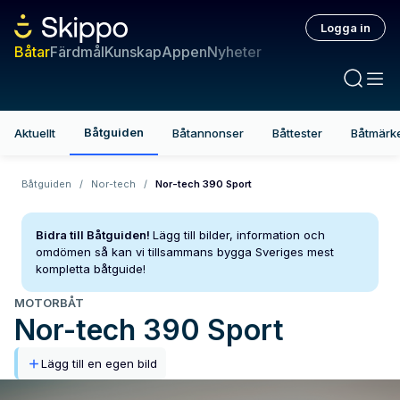
Logga in
Båtar
Färdmål
Kunskap
Appen
Nyheter
Båtguiden
Aktuellt
Båtannonser
Båttester
Båtmärk
Båtguiden
/
Nor-tech
/
Nor-tech 390 Sport
Bidra till Båtguiden!
Lägg till bilder, information och
omdömen så kan vi tillsammans bygga Sveriges mest
kompletta båtguide!
MOTORBÅT
Nor-tech
390 Sport
Lägg till en egen bild