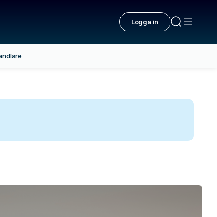
Logga in
andlare