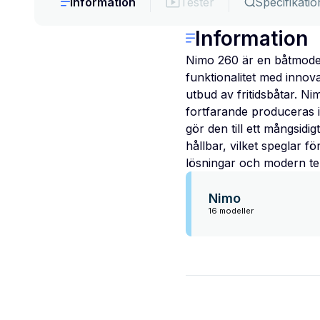
Information
Tester
Specifikatio
Information
Nimo 260 är en båtmodell
funktionalitet med innov
utbud av fritidsbåtar. Ni
fortfarande produceras i
gör den till ett mångsid
hållbar, vilket speglar 
lösningar och modern tek
Nimo
16 modeller