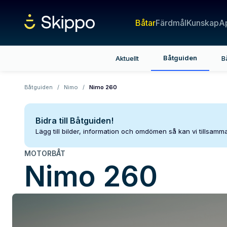
Båtar
Färdmål
Kunskap
A
Båtguiden
Aktuellt
B
Båtguiden
/
Nimo
/
Nimo 260
Bidra till Båtguiden!
Lägg till bilder, information och omdömen så kan vi tillsam
MOTORBÅT
Nimo
260