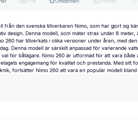
ner
Pris
Omdömen
Artiklar
 från den svenska tillverkaren Nimo, som har gjort sig kä
ativ design. Denna modell, som mäter strax under 8 meter,
mo 260 har tillverkats i olika versioner under åren, med de
dag. Denna modell är särskilt anpassad för varierande vatt
igt val för båtägare. Nimo 260 är utformad för att vara båd
företagets engagemang för kvalitet och prestanda. Med sitt f
nik, fortsätter Nimo 260 att vara en populär modell bland 