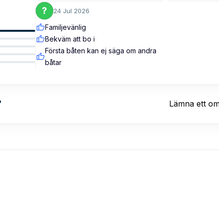
24 Jul 2026
Familjevänlig
Bekväm att bo i
Första båten kan ej säga om andra
båtar
?
Lämna ett o