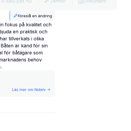
Till salu just nu
Jämför
Dokument
Föreslå en ändring
in fokus på kvalitet och
rbjuda en praktisk och
r tillverkats i olika
Båten är känd för sin
val för båtägare som
ll marknadens behov
.
Läs mer om
Nidelv
->