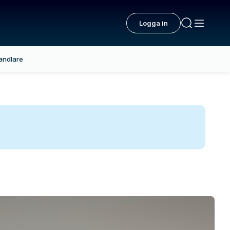
Logga in
andlare