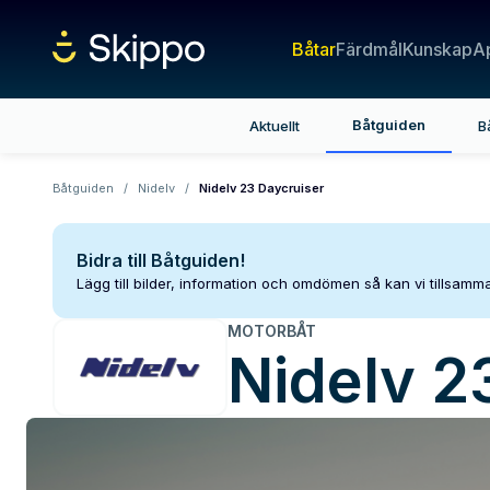
Båtar
Färdmål
Kunskap
A
Båtguiden
Aktuellt
B
Båtguiden
/
Nidelv
/
Nidelv 23 Daycruiser
Bidra till Båtguiden!
Lägg till bilder, information och omdömen så kan vi tillsam
MOTORBÅT
Nidelv
2