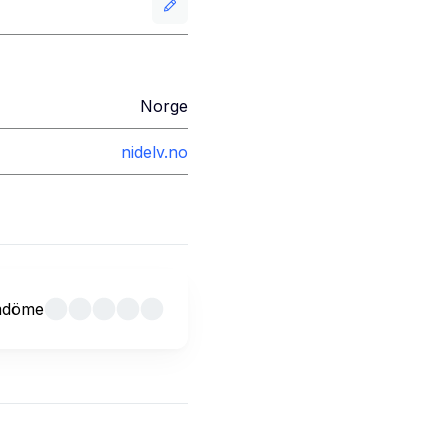
Norge
nidelv.no
mdöme