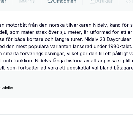
ner
Pris
Omdömen
Artiklar
en motorbåt från den norska tillverkaren Nidelv, känd för s
dell, som mäter strax över sju meter, är utformad för att e
 för både kortare och längre turer. Nidelv 23 Daycruiser ha
d den mest populära varianten lanserad under 1980-talet. 
smarta förvaringslösningar, vilket gör den till ett pålitligt 
 och funktion. Nidelvs långa historia av att anpassa sig ti
l, som fortsätter att vara ett uppskattat val bland båtägare
modeller