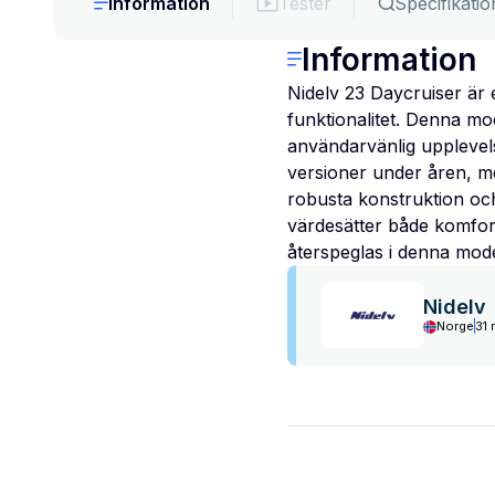
Information
Tester
Specifikatio
Information
Nidelv 23 Daycruiser är 
funktionalitet. Denna mo
användarvänlig upplevelse
versioner under åren, me
robusta konstruktion och 
värdesätter både komfort
återspeglas i denna model
Nidelv
Norge
31 