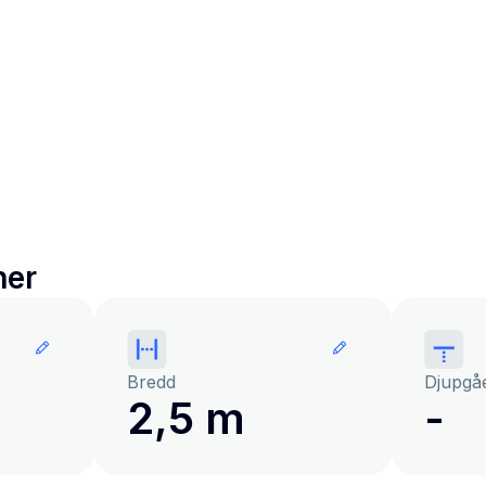
ner
Bredd
Djupgå
2,5 m
-