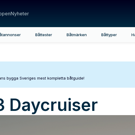
ppen
Nyheter
åtannonser
Båttester
Båtmärken
Båttyper
H
mans bygga Sveriges mest kompletta båtguide!
3 Daycruiser