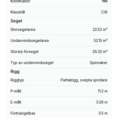
Konstruktör
NN
Klassbåt
C/R
Segel
Storsegelarea
22.52 m²
Undanvindssegelarea
52.15 m²
Största försegel
26.32 m²
Typ av undanvindssegel
Spinnaker
Rigg
Riggtyp
Partialrigg, svepta spridare
P-mått
11.2 m
E-mått
3.26 m
Förtriangelbas
3.5 m