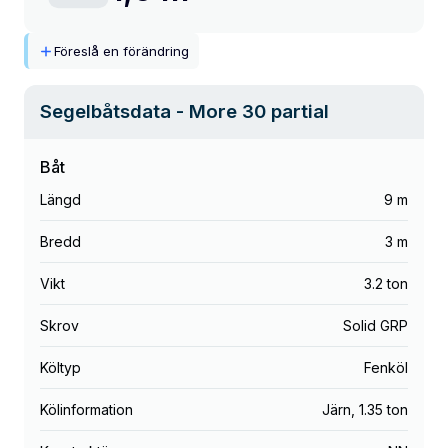
Föreslå en förändring
Segelbåtsdata
- More 30 partial
Båt
Längd
9 m
Bredd
3 m
Vikt
3.2 ton
Skrov
Solid GRP
Költyp
Fenköl
Kölinformation
Järn
,
1.35 ton