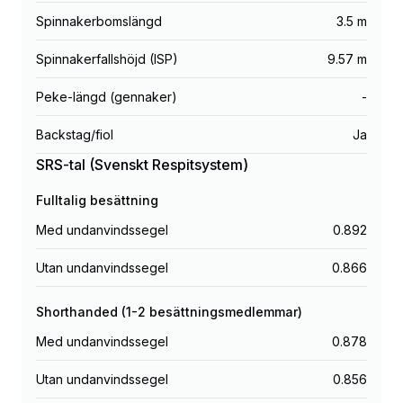
Spinnakerbomslängd
3.5 m
Spinnakerfallshöjd (ISP)
9.57 m
Peke-längd (gennaker)
-
Backstag/fiol
Ja
SRS-tal (Svenskt Respitsystem)
Fulltalig besättning
Med undanvindssegel
0.892
Utan undanvindssegel
0.866
Shorthanded (1-2 besättningsmedlemmar)
Med undanvindssegel
0.878
Utan undanvindssegel
0.856