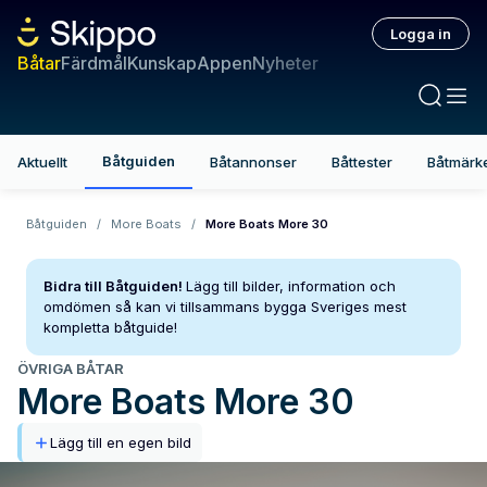
Logga in
Båtar
Färdmål
Kunskap
Appen
Nyheter
Båtguiden
Aktuellt
Båtannonser
Båttester
Båtmärk
Båtguiden
/
More Boats
/
More Boats More 30
Bidra till Båtguiden!
Lägg till bilder, information och
omdömen så kan vi tillsammans bygga Sveriges mest
kompletta båtguide!
ÖVRIGA BÅTAR
More Boats
More 30
Lägg till en egen bild