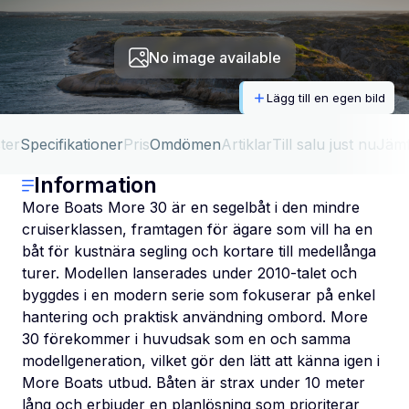
No image available
Lägg till en egen bild
ter
Specifikationer
Pris
Omdömen
Artiklar
Till salu just nu
Jäm
Information
More Boats More 30 är en segelbåt i den mindre
cruiserklassen, framtagen för ägare som vill ha en
båt för kustnära segling och kortare till medellånga
turer. Modellen lanserades under 2010-talet och
byggdes i en modern serie som fokuserar på enkel
hantering och praktisk användning ombord. More
30 förekommer i huvudsak som en och samma
modellgeneration, vilket gör den lätt att känna igen i
More Boats utbud. Båten är strax under 10 meter
lång och erbjuder en planlösning som prioriterar