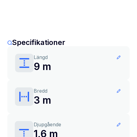
Specifikationer
Längd
9 m
Bredd
3 m
Djupgående
1,6 m