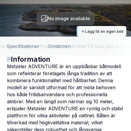
No image available
Lägg till en egen bild
ter
Specifikationer
Pris
Omdömen
Artiklar
Till salu just nu
Jäm
Information
Metzeler ADVENTURE är en uppblåsbar båtmodell
som reflekterar företagets långa tradition av att
kombinera funktionalitet med hållbarhet. Denna
modell är särskilt utformad för att möta behoven
hos både fritidsanvändare och professionella
aktörer. Med en längd som närmar sig 10 meter,
erbjuder Metzeler ADVENTURE en rymlig och stabil
plattform för olika aktiviteter på vattnet. Båten är
tillverkad med högkvalitativa material, vilket
säkerställer dess robusthet och långvariga