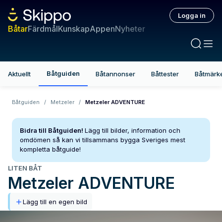
Logga in
Båtar
Färdmål
Kunskap
Appen
Nyheter
Båtguiden
Aktuellt
Båtannonser
Båttester
Båtmärk
Båtguiden
/
Metzeler
/
Metzeler ADVENTURE
Bidra till Båtguiden!
Lägg till bilder, information och
omdömen så kan vi tillsammans bygga Sveriges mest
kompletta båtguide!
LITEN BÅT
Metzeler
ADVENTURE
Lägg till en egen bild