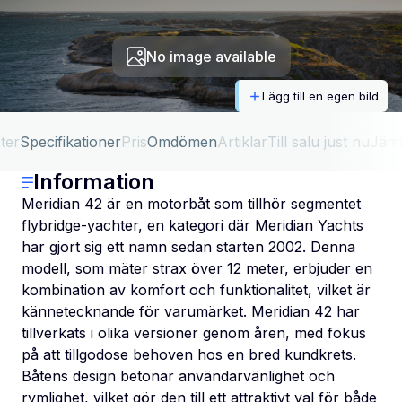
No image available
Lägg till en egen bild
ter
Specifikationer
Pris
Omdömen
Artiklar
Till salu just nu
Jäm
Information
Meridian 42 är en motorbåt som tillhör segmentet
flybridge-yachter, en kategori där Meridian Yachts
har gjort sig ett namn sedan starten 2002. Denna
modell, som mäter strax över 12 meter, erbjuder en
kombination av komfort och funktionalitet, vilket är
kännetecknande för varumärket. Meridian 42 har
tillverkats i olika versioner genom åren, med fokus
på att tillgodose behoven hos en bred kundkrets.
Båtens design betonar användarvänlighet och
rymlighet, vilket gör den till ett attraktivt val för både