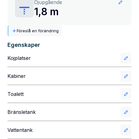
Djupgående
1,8 m
Föreslå en förändring
Egenskaper
Kojplatser
Kabiner
Toalett
Bränsletank
Vattentank