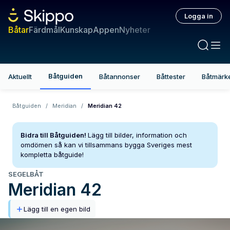
Logga in
Båtar
Färdmål
Kunskap
Appen
Nyheter
Båtguiden
Aktuellt
Båtannonser
Båttester
Båtmärk
Båtguiden
/
Meridian
/
Meridian 42
Bidra till Båtguiden!
Lägg till bilder, information och
omdömen så kan vi tillsammans bygga Sveriges mest
kompletta båtguide!
SEGELBÅT
Meridian
42
Lägg till en egen bild