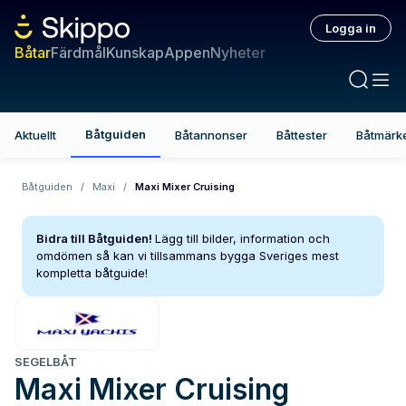
Logga in
Båtar
Färdmål
Kunskap
Appen
Nyheter
Båtguiden
Aktuellt
Båtannonser
Båttester
Båtmärk
Båtguiden
/
Maxi
/
Maxi Mixer Cruising
Bidra till Båtguiden!
Lägg till bilder, information och
omdömen så kan vi tillsammans bygga Sveriges mest
kompletta båtguide!
SEGELBÅT
Maxi
Mixer Cruising