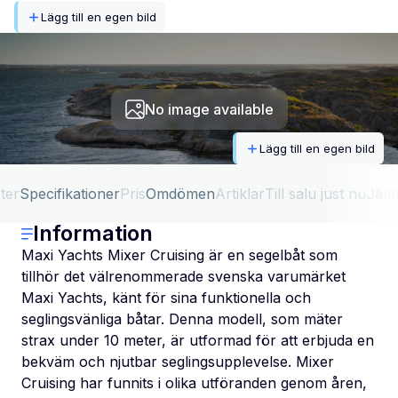
Lägg till en egen bild
No image available
Lägg till en egen bild
ter
Specifikationer
Pris
Omdömen
Artiklar
Till salu just nu
Jäm
Information
Maxi Yachts Mixer Cruising är en segelbåt som
tillhör det välrenommerade svenska varumärket
Maxi Yachts, känt för sina funktionella och
seglingsvänliga båtar. Denna modell, som mäter
strax under 10 meter, är utformad för att erbjuda en
bekväm och njutbar seglingsupplevelse. Mixer
Cruising har funnits i olika utföranden genom åren,