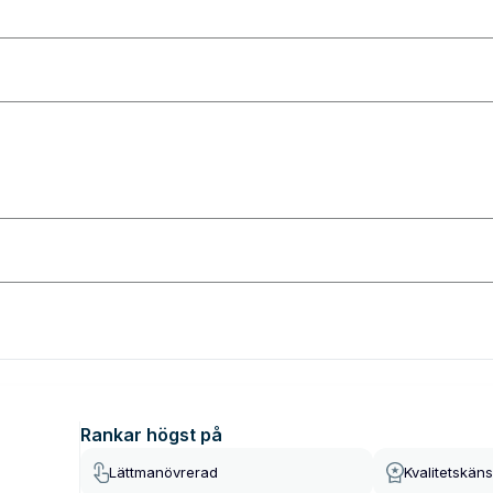
Rankar högst på
Lättmanövrerad
Kvalitetskäns