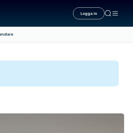
Logga in
andlare