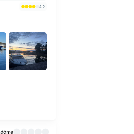
4.2
mdöme