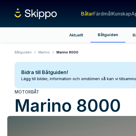
Båtar
Färdmål
Kunskap
A
Båtguiden
Aktuellt
B
Båtguiden
/
Marino
/
Marino 8000
Bidra till Båtguiden!
Lägg till bilder, information och omdömen så kan vi tillsam
MOTORBÅT
Marino
8000