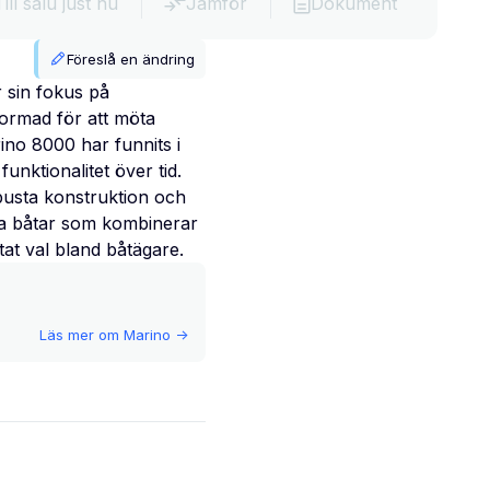
Till salu just nu
Jämför
Dokument
Föreslå en ändring
r sin fokus på
formad för att möta
ino 8000 har funnits i
unktionalitet över tid.
busta konstruktion och
erka båtar som kombinerar
tat val bland båtägare.
Läs mer om
Marino
->