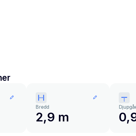
ner
Bredd
Djupgå
2,9 m
0,