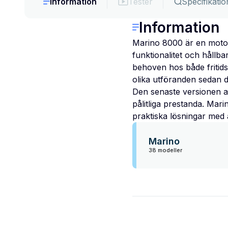
Information
Tester
Specifikatio
Information
Marino 8000 är en motorb
funktionalitet och hållb
behoven hos både fritid
olika utföranden sedan de
Den senaste versionen av
pålitliga prestanda. Mari
praktiska lösningar med a
Marino
38 modeller