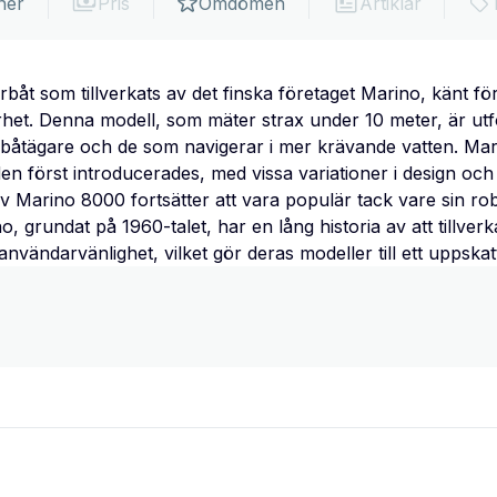
ner
Pris
Omdömen
Artiklar
åt som tillverkats av det finska företaget Marino, känt fö
arhet. Denna modell, som mäter strax under 10 meter, är ut
sbåtägare och de som navigerar i mer krävande vatten. Mar
n först introducerades, med vissa variationer i design och f
 Marino 8000 fortsätter att vara populär tack vare sin ro
no, grundat på 1960-talet, har en lång historia av att tillv
nvändarvänlighet, vilket gör deras modeller till ett uppskat