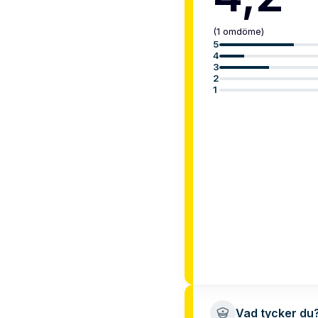
(
1
omdöme
)
5
4
3
2
1
Vad tycker du