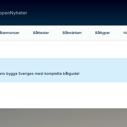
ppen
Nyheter
åtannonser
Båttester
Båtmärken
Båttyper
H
mans bygga Sveriges mest kompletta båtguide!