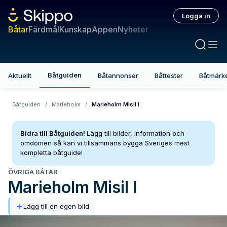
Logga in
Båtar
Färdmål
Kunskap
Appen
Nyheter
Båtguiden
Aktuellt
Båtannonser
Båttester
Båtmärk
Båtguiden
/
Marieholm
/
Marieholm Misil I
Bidra till Båtguiden!
Lägg till bilder, information och
omdömen så kan vi tillsammans bygga Sveriges mest
kompletta båtguide!
ÖVRIGA BÅTAR
Marieholm
Misil I
Lägg till en egen bild