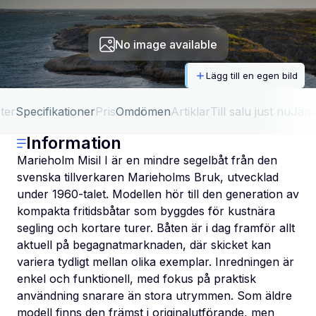
No image available
Lägg till en egen bild
ter
Specifikationer
Pris
Omdömen
Artiklar
Till salu just nu
Jäm
Information
Marieholm Misil I är en mindre segelbåt från den
svenska tillverkaren Marieholms Bruk, utvecklad
under 1960-talet. Modellen hör till den generation av
kompakta fritidsbåtar som byggdes för kustnära
segling och kortare turer. Båten är i dag framför allt
aktuell på begagnatmarknaden, där skicket kan
variera tydligt mellan olika exemplar. Inredningen är
enkel och funktionell, med fokus på praktisk
användning snarare än stora utrymmen. Som äldre
modell finns den främst i originalutförande, men