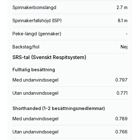
Spinnakerbomslängd
2.7 m
Spinnakerfallshöjd (ISP)
8.1 m
Peke-längd (gennaker)
-
Backstag/fiol
Nej
SRS-tal (Svenskt Respitsystem)
Fulltalig besättning
Med undanvindssegel
0.797
Utan undanvindssegel
0.771
Shorthanded (1-2 besättningsmedlemmar)
Med undanvindssegel
0.789
Utan undanvindssegel
0.766