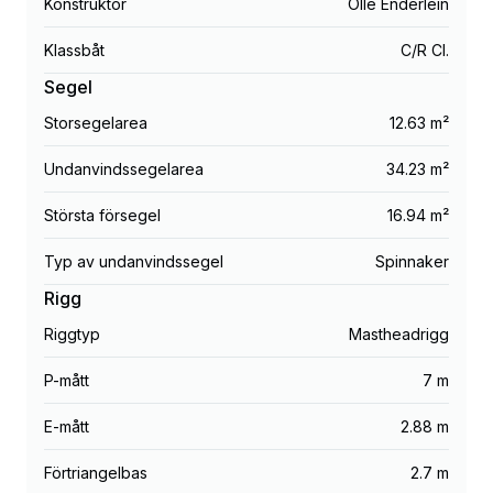
Konstruktör
Olle Enderlein
Klassbåt
C/R Cl.
Segel
Storsegelarea
12.63 m²
Undanvindssegelarea
34.23 m²
Största försegel
16.94 m²
Typ av undanvindssegel
Spinnaker
Rigg
Riggtyp
Mastheadrigg
P-mått
7 m
E-mått
2.88 m
Förtriangelbas
2.7 m