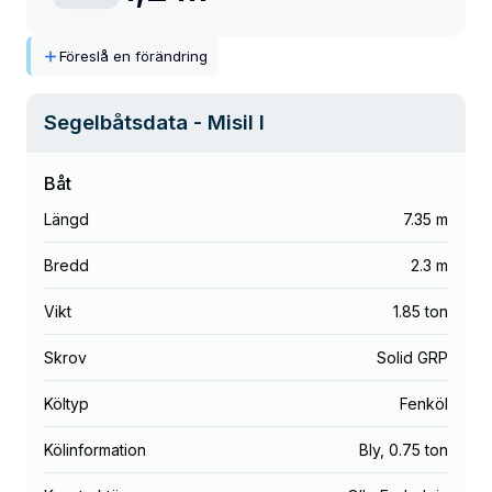
Föreslå en förändring
Segelbåtsdata
- Misil I
Båt
Längd
7.35 m
Bredd
2.3 m
Vikt
1.85 ton
Skrov
Solid GRP
Költyp
Fenköl
Kölinformation
Bly
,
0.75 ton