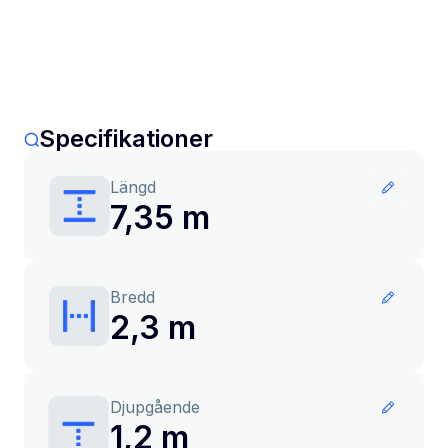
Specifikationer
Längd
7,35 m
Bredd
2,3 m
Djupgående
1,2 m