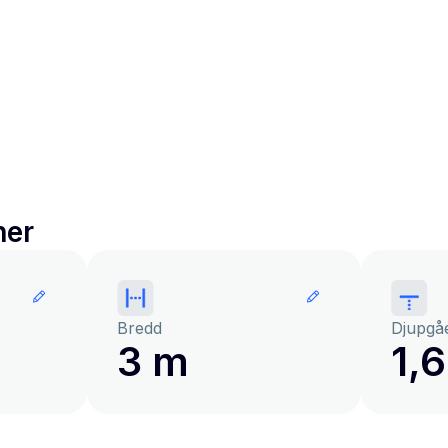
ner
Bredd
Djupgå
3 m
1,