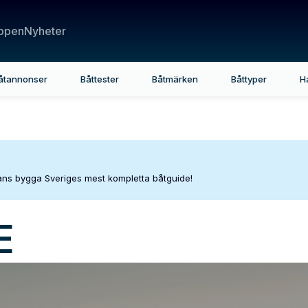
ppen
Nyheter
åtannonser
Båttester
Båtmärken
Båttyper
H
mans bygga Sveriges mest kompletta båtguide!
E