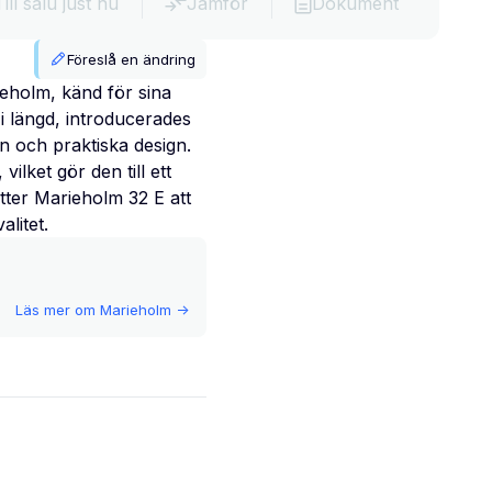
Till salu just nu
Jämför
Dokument
Föreslå en ändring
ieholm, känd för sina
i längd, introducerades
n och praktiska design.
lket gör den till ett
tter Marieholm 32 E att
litet.
Läs mer om
Marieholm
->