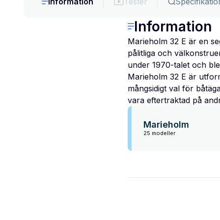
Information
Tester
Specifikatio
Information
Marieholm 32 E är en seg
pålitliga och välkonstru
under 1970-talet och ble
Marieholm 32 E är utforma
mångsidigt val för båtäg
vara eftertraktad på and
Marieholm
25 modeller