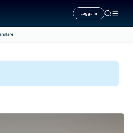
Logga in
andlare