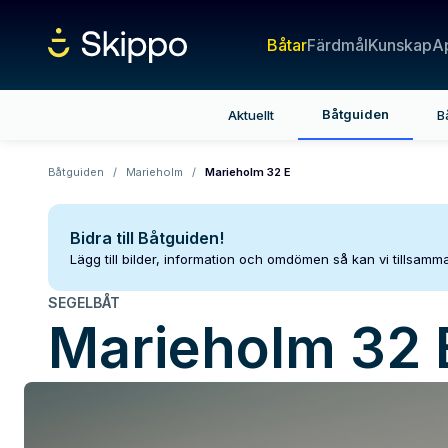
Båtar
Färdmål
Kunskap
A
Båtguiden
Aktuellt
B
Båtguiden
/
Marieholm
/
Marieholm 32 E
Bidra till Båtguiden!
Lägg till bilder, information och omdömen så kan vi tillsam
SEGELBÅT
Marieholm
32 