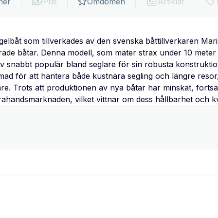
ner
Pris
Omdömen
Artiklar
elbåt som tillverkades av den svenska båttillverkaren Mar
erade båtar. Denna modell, som mäter strax under 10 meter 
v snabbt populär bland seglare för sin robusta konstruktio
d för att hantera både kustnära segling och längre resor, vi
are. Trots att produktionen av nya båtar har minskat, fortsä
rahandsmarknaden, vilket vittnar om dess hållbarhet och kva