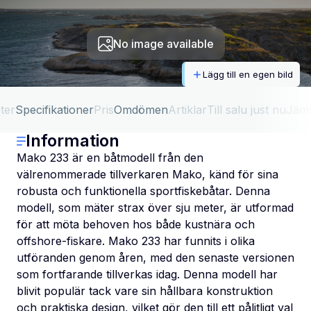
No image available
Lägg till en egen bild
ter
Specifikationer
Pris
Omdömen
Artiklar
Till salu just nu
Jäm
Information
Mako 233 är en båtmodell från den
välrenommerade tillverkaren Mako, känd för sina
robusta och funktionella sportfiskebåtar. Denna
modell, som mäter strax över sju meter, är utformad
för att möta behoven hos både kustnära och
offshore-fiskare. Mako 233 har funnits i olika
utföranden genom åren, med den senaste versionen
som fortfarande tillverkas idag. Denna modell har
blivit populär tack vare sin hållbara konstruktion
och praktiska design, vilket gör den till ett pålitligt val