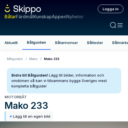
Logga in
Båtar
Färdmål
Kunskap
Appen
Nyheter
Båtguiden
Aktuellt
Båtannonser
Båttester
Båtmärk
Båtguiden
/
Mako
/
Mako 233
Bidra till Båtguiden!
Lägg till bilder, information och
omdömen så kan vi tillsammans bygga Sveriges mest
kompletta båtguide!
MOTORBÅT
Mako
233
Lägg till en egen bild