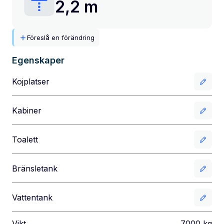
2,2 m
Föreslå en förändring
Egenskaper
Kojplatser
Kabiner
Toalett
Bränsletank
Vattentank
Vikt
7000
kg