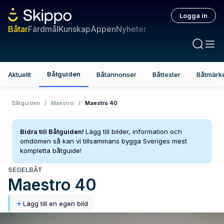
Logga in
Båtar
Färdmål
Kunskap
Appen
Nyheter
Båtguiden
Aktuellt
Båtannonser
Båttester
Båtmärk
Båtguiden
/
Maestro
/
Maestro 40
Bidra till Båtguiden!
Lägg till bilder, information och
omdömen så kan vi tillsammans bygga Sveriges mest
kompletta båtguide!
SEGELBÅT
Maestro
40
Lägg till en egen bild