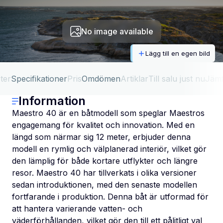
No image available
Lägg till en egen bild
ter
Specifikationer
Pris
Omdömen
Artiklar
Till salu just nu
Jäm
Information
Maestro 40 är en båtmodell som speglar Maestros
engagemang för kvalitet och innovation. Med en
längd som närmar sig 12 meter, erbjuder denna
modell en rymlig och välplanerad interiör, vilket gör
den lämplig för både kortare utflykter och längre
resor. Maestro 40 har tillverkats i olika versioner
sedan introduktionen, med den senaste modellen
fortfarande i produktion. Denna båt är utformad för
att hantera varierande vatten- och
väderförhållanden, vilket gör den till ett pålitligt val