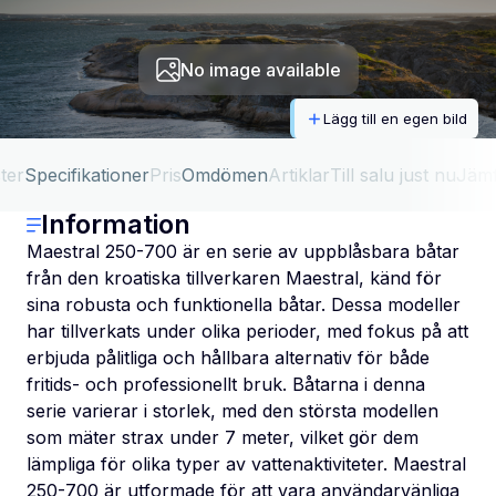
No image available
Lägg till en egen bild
ter
Specifikationer
Pris
Omdömen
Artiklar
Till salu just nu
Jäm
Information
Maestral 250-700 är en serie av uppblåsbara båtar
från den kroatiska tillverkaren Maestral, känd för
sina robusta och funktionella båtar. Dessa modeller
har tillverkats under olika perioder, med fokus på att
erbjuda pålitliga och hållbara alternativ för både
fritids- och professionellt bruk. Båtarna i denna
serie varierar i storlek, med den största modellen
som mäter strax under 7 meter, vilket gör dem
lämpliga för olika typer av vattenaktiviteter. Maestral
250-700 är utformade för att vara användarvänliga