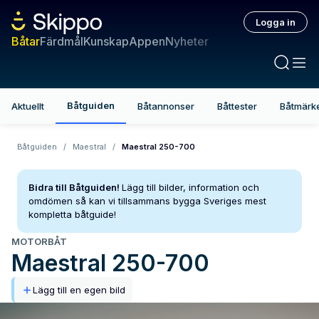
Logga in
Båtar
Färdmål
Kunskap
Appen
Nyheter
Båtguiden
Aktuellt
Båtannonser
Båttester
Båtmärk
Båtguiden
/
Maestral
/
Maestral 250-700
Bidra till Båtguiden!
Lägg till bilder, information och
omdömen så kan vi tillsammans bygga Sveriges mest
kompletta båtguide!
MOTORBÅT
Maestral
250-700
Lägg till en egen bild