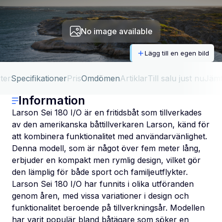
No image available
Lägg till en egen bild
ter
Specifikationer
Pris
Omdömen
Artiklar
Till salu just nu
Jäm
Information
Larson Sei 180 I/O är en fritidsbåt som tillverkades
av den amerikanska båttillverkaren Larson, känd för
att kombinera funktionalitet med användarvänlighet.
Denna modell, som är något över fem meter lång,
erbjuder en kompakt men rymlig design, vilket gör
den lämplig för både sport och familjeutflykter.
Larson Sei 180 I/O har funnits i olika utföranden
genom åren, med vissa variationer i design och
funktionalitet beroende på tillverkningsår. Modellen
har varit populär bland båtägare som söker en