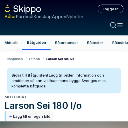
Logga in
Båtar
Färdmål
Kunskap
Appen
Nyheter
Båtguiden
Aktuellt
Båtannonser
Båttester
Båtmärk
Båtguiden
/
Larson
/
Larson Sei 180 I/o
Bidra till Båtguiden!
Lägg till bilder, information och
omdömen så kan vi tillsammans bygga Sveriges mest
kompletta båtguide!
MOTORBÅT
Larson
Sei 180 I/o
Lägg till en egen bild