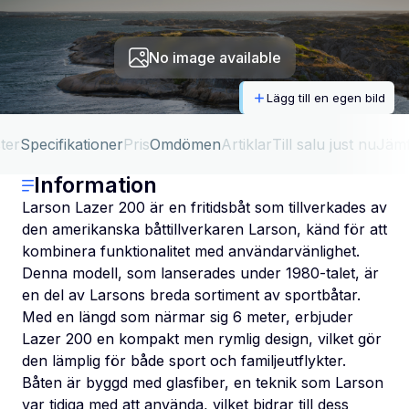
No image available
Lägg till en egen bild
ter
Specifikationer
Pris
Omdömen
Artiklar
Till salu just nu
Jäm
Information
Larson Lazer 200 är en fritidsbåt som tillverkades av
den amerikanska båttillverkaren Larson, känd för att
kombinera funktionalitet med användarvänlighet.
Denna modell, som lanserades under 1980-talet, är
en del av Larsons breda sortiment av sportbåtar.
Med en längd som närmar sig 6 meter, erbjuder
Lazer 200 en kompakt men rymlig design, vilket gör
den lämplig för både sport och familjeutflykter.
Båten är byggd med glasfiber, en teknik som Larson
var tidiga med att använda, vilket bidrar till dess