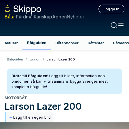
Logga in
Båtar
Färdmål
Kunskap
Appen
Nyheter
Båtguiden
Aktuellt
Båtannonser
Båttester
Båtmärk
Båtguiden
/
Larson
/
Larson Lazer 200
Bidra till Båtguiden!
Lägg till bilder, information och
omdömen så kan vi tillsammans bygga Sveriges mest
kompletta båtguide!
MOTORBÅT
Larson
Lazer 200
Lägg till en egen bild