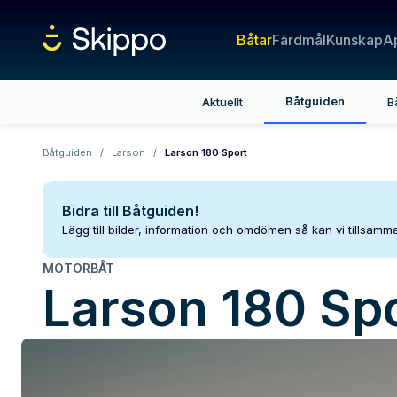
Båtar
Färdmål
Kunskap
A
Båtguiden
Aktuellt
B
Båtguiden
/
Larson
/
Larson 180 Sport
Bidra till Båtguiden!
Lägg till bilder, information och omdömen så kan vi tillsam
MOTORBÅT
Larson
180 Sp