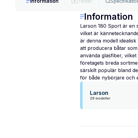
Information
Tester
Specifikatio
Information
Larson 180 Sport är en 
vilket är kännetecknand
är denna modell idealisk 
att producera båtar som ä
använda glasfiber, vilke
företagets breda sortimen
särskilt populär bland d
för både nybörjare och 
Larson
29 modeller