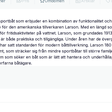
ner
Pris
Omdömen
Artiklar
sportbåt som erbjuder en kombination av funktionalitet och
e för den amerikanska tillverkaren Larson. Med en längd s
för fritidsaktiviteter på vattnet. Larson, som grundades 1913
r både praktiska och tillgängliga. Under åren har de övergåt
t har satt standarden för modern båttillverkning. Larson 180
t, som sträcker sig från mindre sportbåtar till större famil
em som söker en båt som är lätt att hantera och underhålla,
erfarna båtägare.