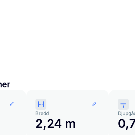
ner
Bredd
Djupgå
2,24 m
0,