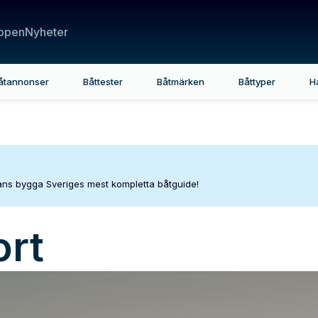
ppen
Nyheter
åtannonser
Båttester
Båtmärken
Båttyper
H
mans bygga Sveriges mest kompletta båtguide!
ort