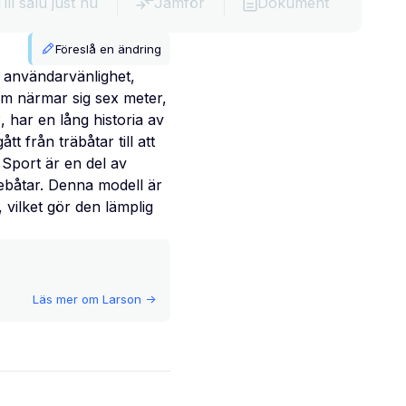
Till salu just nu
Jämför
Dokument
Föreslå en ändring
 användarvänlighet,
om närmar sig sex meter,
, har en lång historia av
t från träbåtar till att
 Sport är en del av
jebåtar. Denna modell är
 vilket gör den lämplig
Läs mer om
Larson
->