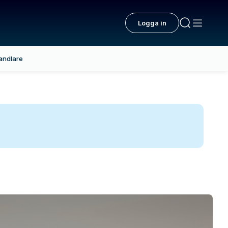
Logga in
andlare