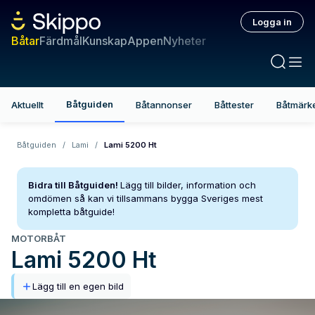
Logga in
Båtar
Färdmål
Kunskap
Appen
Nyheter
Båtguiden
Aktuellt
Båtannonser
Båttester
Båtmärk
Båtguiden
/
Lami
/
Lami 5200 Ht
Bidra till Båtguiden!
Lägg till bilder, information och
omdömen så kan vi tillsammans bygga Sveriges mest
kompletta båtguide!
MOTORBÅT
Lami
5200 Ht
Lägg till en egen bild