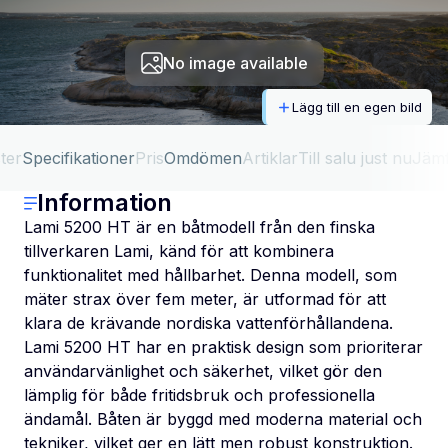
No image available
Lägg till en egen bild
ter
Specifikationer
Pris
Omdömen
Artiklar
Till salu just nu
Jäm
Information
Lami 5200 HT är en båtmodell från den finska
tillverkaren Lami, känd för att kombinera
funktionalitet med hållbarhet. Denna modell, som
mäter strax över fem meter, är utformad för att
klara de krävande nordiska vattenförhållandena.
Lami 5200 HT har en praktisk design som prioriterar
användarvänlighet och säkerhet, vilket gör den
lämplig för både fritidsbruk och professionella
ändamål. Båten är byggd med moderna material och
tekniker, vilket ger en lätt men robust konstruktion.